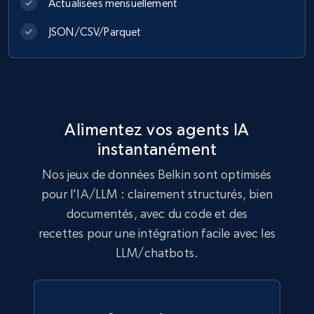
Actualisées mensuellement
JSON/CSV/Parquet
Lowes.com
URL, Domain, Marketplace pn, Sku, Other pn,
Model number, Gtin ean pn, Product name, and
more.
Alimentez vos agents IA
instantanément
eCommerce
Nos jeux de données Belkin sont optimisés
pour l'IA/LLM : clairement structurés, bien
992+
162+
Buy Now
documentés, avec du code et des
recettes pour une intégration facile avec les
LLM/chatbots.
Ikea - Products
Description, In stock, Color, Size, Reviews
count, Main image, Category url, Category, and