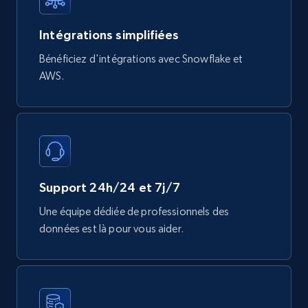
Mouser - Products
Product url, Category url, Mouser part num, Mfr
Intégrations simplifiées
part number, Manufacturer, Image, Image high,
Manufacturer url, and more.
Bénéficiez d'intégrations avec Snowflake et
AWS.
eCommerce
719+
91+
Buy Now
Support 24h/24 et 7j/7
Une équipe dédiée de professionnels des
données est là pour vous aider.