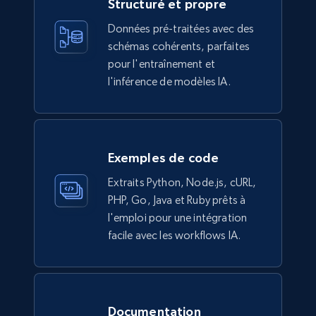
more.
Structuré et propre
Données pré-traitées avec des
eCommerce
schémas cohérents, parfaites
pour l'entraînement et
l'inférence de modèles IA.
944+
151+
Buy Now
Walmart sellers info
Exemples de code
Seller id, URL, Catalog seller id, Seller name, Seller
Extraits Python, Node.js, cURL,
display name, Seller email, Seller phone, Seller
PHP, Go, Java et Ruby prêts à
about us, and more.
l'emploi pour une intégration
facile avec les workflows IA.
eCommerce
912+
88+
Buy Now
Documentation