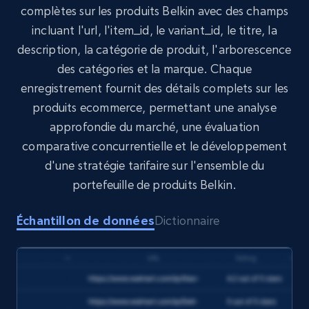
Target
complètes sur les produits Belkin avec des champs
URL, Product id, Title, Product description,
incluant l'url, l'item_id, le variant_id, le titre, la
Rating, Reviews count, Initial price, Discount,
description, la catégorie de produit, l'arborescence
and more.
des catégories et la marque. Chaque
enregistrement fournit des détails complets sur les
eCommerce
produits ecommerce, permettant une analyse
approfondie du marché, une évaluation
1.3K+
176+
Buy Now
comparative concurrentielle et le développement
d'une stratégie tarifaire sur l'ensemble du
portefeuille de produits Belkin.
Amazon Walmart
Échantillon de données
Dictionnaire
URL, Title amazon, Seller name amazon, Brand
amazon, Description amazon, Initial price
amazon, Currency amazon, Availability amazon,
and more.
eCommerce