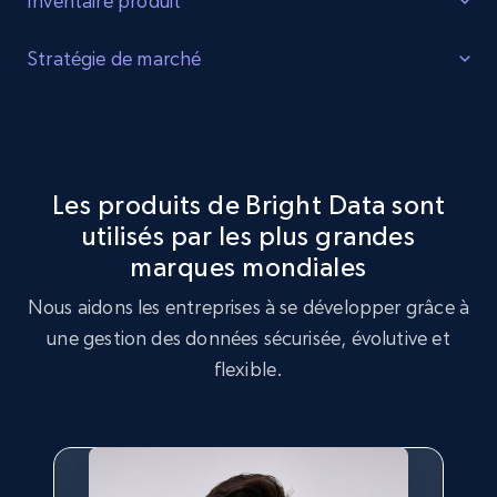
Inventaire produit
Identifier les lacunes
Stratégie de marché
Identifiez les lacunes dans l'inventaire des produits, la
Optimisation de la stratégie de marché
demande accrue pour certains produits et les produits
tendance auprès des consommateurs.
Exploitez le jeu de données Belkin pour réaliser une analyse
de stratégie de marché, en identifiant les tendances clés et
Les produits de Bright Data sont
les préférences des clients.
utilisés par les plus grandes
Acheter maintenant
marques mondiales
Acheter maintenant
Nous aidons les entreprises à se développer grâce à
une gestion des données sécurisée, évolutive et
flexible.