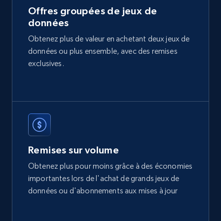
Offres groupées de jeux de
données
Etsy
Obtenez plus de valeur en achetant deux jeux de
URL, Product id, Listing inventory id, Title, Rating,
données ou plus ensemble, avec des remises
Reviews count shop, Reviews count item, Initial
price, and more.
exclusives.
eCommerce
1.9K+
323+
Buy Now
Remises sur volume
Obtenez plus pour moins grâce à des économies
Amazon best seller products
importantes lors de l'achat de grands jeux de
Title, Seller name, Brand, Description, Initial
données ou d'abonnements aux mises à jour
price, Final price, Final price high, Currency, and
more.