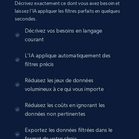
Décrivez exactement ce dont vous avez besoin et
info, Stars, Feedbacks, Return policy, and more.
laissez l’IA appliquer les filtres parfaits en quelques
secondes.
eCommerce
Décrivez vos besoins en langage
courant
2.5K+
378+
Buy Now
L'IA applique automatiquement des
filtres précis
eBay
Réduisez les jeux de données
URL, Product id, Title, Seller name, Seller rating,
volumineux à ce qui vous importe
Seller reviews, Breadcrumbs, Root category, and
more.
Réduisez les coûts en ignorant les
eCommerce
données non pertinentes
Exportez les données filtrées dans le
2.5K+
359+
Buy Now
format de votre choix