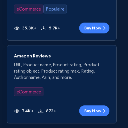
eCommerce
Populaire
35.3K+
5.7K+
Buy Now
Amazon Reviews
URL, Product name, Product rating, Product
rating object, Product rating max, Rating,
Author name, Asin, and more.
eCommerce
7.4K+
872+
Buy Now