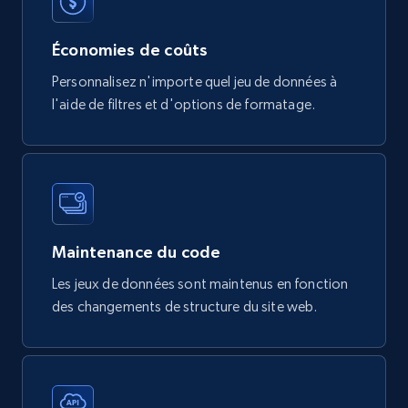
eCommerce
Économies de coûts
747+
39+
Buy Now
Personnalisez n'importe quel jeu de données à
l'aide de filtres et d'options de formatage.
Google Play Store reviews
URL, Review id, Reviewer name, Review date,
Review rating, Review, Found helpful, App url, and
more.
Maintenance du code
eCommerce
Les jeux de données sont maintenus en fonction
des changements de structure du site web.
740+
39+
Buy Now