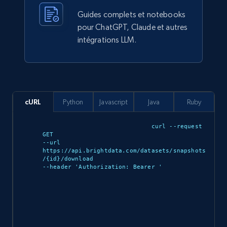
Guides complets et notebooks
pour ChatGPT, Claude et autres
Ozon.ru products
intégrations LLM.
URL, Sku, Breadcrumbs, Name, Rating, Review
count, Description, Image, and more.
eCommerce
cURL
Python
Javascript
Java
Ruby
901+
114+
Buy Now
curl --request 
GET 

--url 
https://api.brightdata.com/datasets/snapshots
/{id}/download 

Sephora products
--header 'Authorization: Bearer 
'

URL, ID, Name, Sku, In stock, Regular price,
Actual price, Unit price, and more.
eCommerce