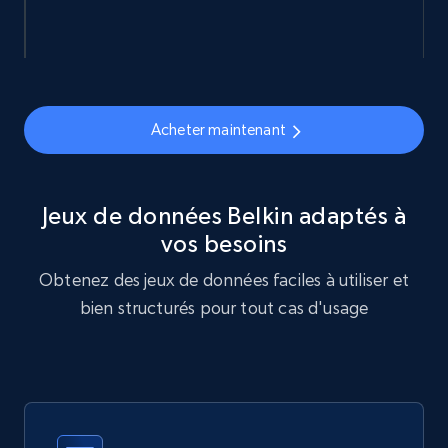
878+
124+
Buy Now
Acheter maintenant
Naver products
URL, Product id, Title, Original price, Final price,
Discount rate, Currency, Description, and more.
Jeux de données Belkin adaptés à
vos besoins
eCommerce
Obtenez des jeux de données faciles à utiliser et
bien structurés pour tout cas d'usage
840+
46+
Buy Now
Wayfair products