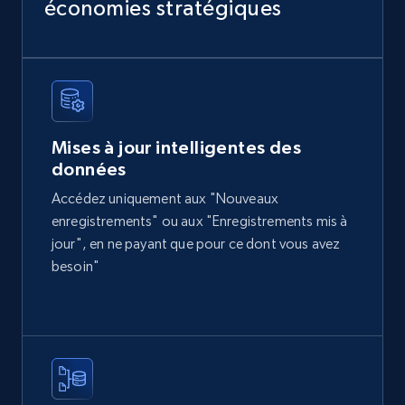
économies stratégiques
eCommerce
2.1K+
355+
Buy Now
Mises à jour intelligentes des
données
Amazon products global dataset
Accédez uniquement aux "Nouveaux
Title, Seller name, Brand, Description, Initial
enregistrements" ou aux "Enregistrements mis à
price, Currency, Availability, Reviews count, and
jour", en ne payant que pour ce dont vous avez
more.
besoin"
eCommerce
2.1K+
375+
Buy Now