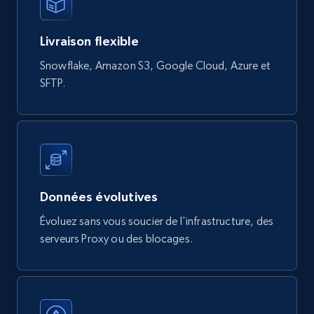
Digikey - Products
Livraison flexible
Product url, Category url, Part number,
Snowflake, Amazon S3, Google Cloud, Azure et
Description, Manufacturer, Manufacturer url,
SFTP.
Datasheet url, Rohs compliant, and more.
eCommerce
778+
80+
Buy Now
Données évolutives
Évoluez sans vous soucier de l'infrastructure, des
serveurs Proxy ou des blocages.
mercadolivre.com.br products
URL, Product id, Title, Breadcrumbs, Category,
Tags, Final price, Original price, and more.