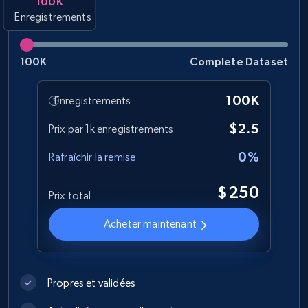
100K
Enregistrements
URL, Product id, Title, Images, Final price,
Currency, Discount, Initial price, and more.
100K
Complete Dataset
eCommerce
100K
Enregistrements
1.1K+
149+
Buy Now
$2.5
Prix par 1k enregistrements
0%
Rafraîchir la remise
Lazada - Products
$250
Prix total
URL, Title, Rating, Reviews, Initial price, Final
price, Currency, Stock, and more.
Acheter maintenant
eCommerce
Propres et validées
992+
165+
Buy Now