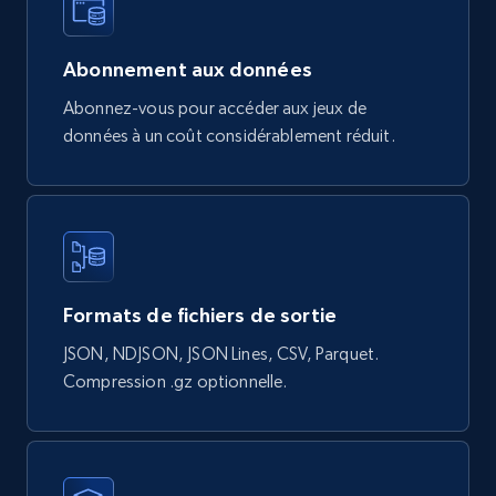
URL, Product id, Title, Rating, Reviews count,
Initial price, Discount, Final price, and more.
Abonnement aux données
eCommerce
Abonnez-vous pour accéder aux jeux de
données à un coût considérablement réduit.
823+
80+
Buy Now
Google Shopping products search US
URL, Product id, Title, Final price, Initial price,
Formats de fichiers de sortie
Currency, Rating, Reviews count, and more.
JSON, NDJSON, JSON Lines, CSV, Parquet.
eCommerce
Compression .gz optionnelle.
823+
40+
Buy Now