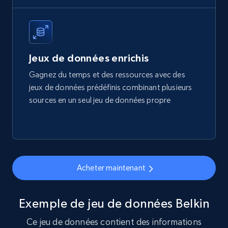
eCommerce
1.7K+
254+
Buy Now
Jeux de données enrichis
Gagnez du temps et des ressources avec des
jeux de données prédéfinis combinant plusieurs
Amazon products search
sources en un seul jeu de données propre
Asin, URL, Name, Sponsored, Initial price, Final
price, Currency, Sold, and more.
eCommerce
Acheter maintenant
1.6K+
181+
Buy Now
Exemple de jeu de données Belkin
Ce jeu de données contient des informations