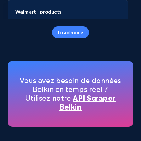
Walmart - products
URL, Final price, Sku, Currency, Gtin,
Specifications, Image urls, Top reviews, and
Load more
more.
eCommerce
5.6K+
878+
Buy Now
Vous avez besoin de données
Belkin en temps réel ?
Utilisez notre
API Scraper
TikTok Shop
Belkin
URL, Title, Available, Description, Currency, Initial
price, Final price, Discount percent, and more.
eCommerce