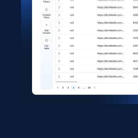
eCommerce
1.6K+
181+
Buy Now
Zara - Products
Category id, Product id, Product name, Price,
Currency, Colour code, Colour, Description, and
more.
eCommerce
1.2K+
208+
Buy Now