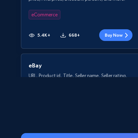
eCommerce
5.4K+
668+
Buy Now
eBay
URL, Product id, Title, Seller name, Seller rating,
Seller reviews, Breadcrumbs, Root category, and
more.
eCommerce
2.5K+
359+
Buy Now