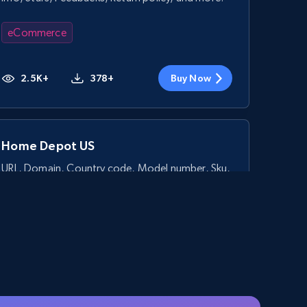
eCommerce
2.5K+
378+
Buy Now
Home Depot US
URL, Domain, Country code, Model number, Sku,
Product id, Product name, Manufacturer, and
more.
eCommerce
2.1K+
355+
Buy Now