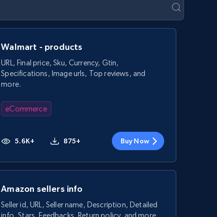
Walmart - products
URL, Final price, Sku, Currency, Gtin,
Specifications, Image urls, Top reviews, and
more.
eCommerce
5.6K+
875+
Buy Now
Amazon sellers info
Seller id, URL, Seller name, Description, Detailed
info, Stars, Feedbacks, Return policy, and more.