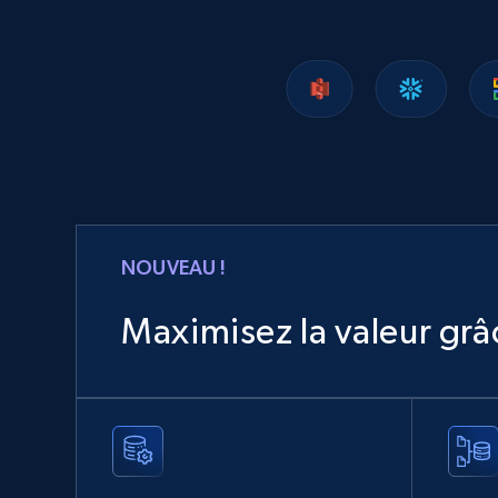
Lazada - Products
URL, Title, Rating, Reviews, Initial price, Final
price, Currency, Stock, and more.
eCommerce
NOUVEAU !
989+
160+
Buy Now
Maximisez la valeur gr
Ozon.ru products
URL, Sku, Breadcrumbs, Name, Rating, Review
count, Description, Image, and more.