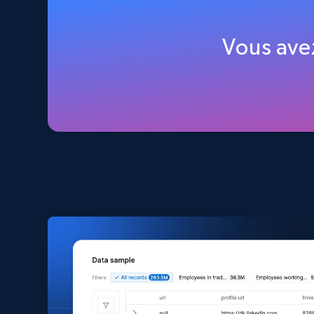
Amazon products global dataset
Vous ave
Title, Seller name, Brand, Description, Initial
price, Currency, Availability, Reviews count, and
more.
eCommerce
2.1K+
375+
Buy Now
Amazon products search
Asin, URL, Name, Sponsored, Initial price, Final
price, Currency, Sold, and more.