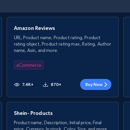
Amazon Reviews
URL, Product name, Product rating, Product
rating object, Product rating max, Rating, Author
name, Asin, and more.
eCommerce
7.4K+
870+
Buy Now
Shein- Products
Product name, Description, Initial price, Final
price, Currency, In stock, Color, Size, and more.