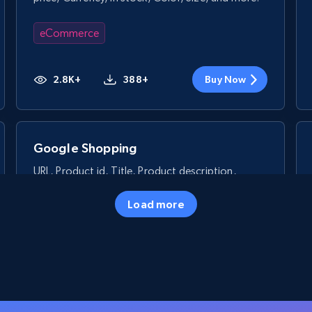
eCommerce
2.8K+
388+
Buy Now
Google Shopping
URL, Product id, Title, Product description,
Rating, Reviews count, Images, Variations, and
more.
Load more
eCommerce
2.4K+
199+
Buy Now