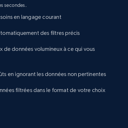
and more.
ues secondes.
eCommerce
soins en langage courant
utomatiquement des filtres précis
1.2K+
132+
Buy Now
ux de données volumineux à ce qui vous
Lowes.com
URL, Domain, Marketplace pn, Sku, Other pn,
ûts en ignorant les données non pertinentes
Model number, Gtin ean pn, Product name, and
more.
nnées filtrées dans le format de votre choix
eCommerce
991+
162+
Buy Now