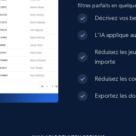
filtres parfaits en quelq
eCommerce
Décrivez vos be
L'IA applique a
1.3K+
175+
Buy Now
Réduisez les je
importe
Best Buy products
URL, Product id, Title, Images, Final price,
Réduisez les co
Currency, Discount, Initial price, and more.
Exportez les do
eCommerce
1.1K+
149+
Buy Now