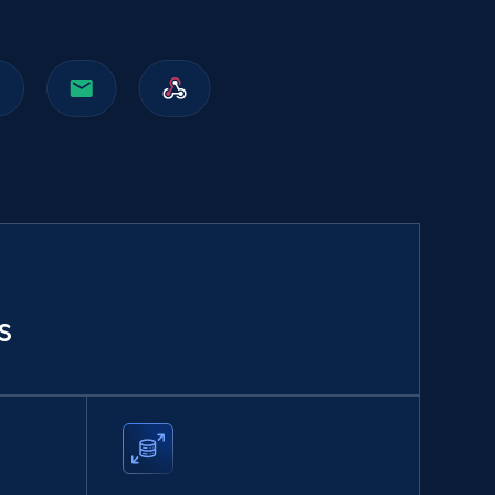
Walmart sellers info
Seller id, URL, Catalog seller id, Seller name, Seller
display name, Seller email, Seller phone, Seller
about us, and more.
eCommerce
912+
88+
Buy Now
s
Naver products
URL, Product id, Title, Original price, Final price,
Discount rate, Currency, Description, and more.