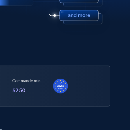
Commande min.
t
$250