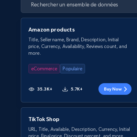
Amazon products
Title, Seller name, Brand, Description, Initial
price, Currency, Availability, Reviews count, and
more.
eCommerce
Populaire
35.3K+
5.7K+
Buy Now
TikTok Shop
URL, Title, Available, Description, Currency, Initial
price, Final price, Discount percent, and more.