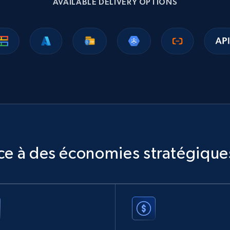
AVAILABLE DELIVERY OPTIONS
Ikea - Products
Description, In stock, Color, Size, Reviews count,
Main image, Category url, Category, and more.
eCommerce
943+
151+
Buy Now
âce à des économies stratégique
Sephora products
URL, ID, Name, Sku, In stock, Regular price, Actual
price, Unit price, and more.