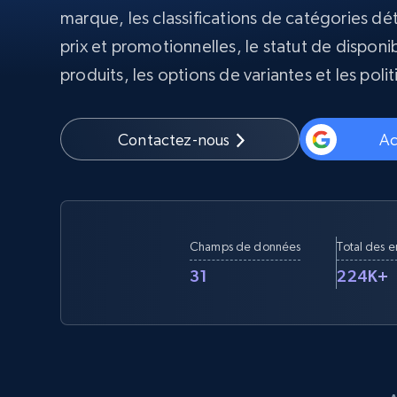
marque, les classifications de catégories dé
Proxys
Commence 
prix et promotionnelles, le statut de disponib
résidentiels
partir de
INFRASTRUCTURE PROXY
$5
$2.5/G
produits, les options de variantes et les polit
50% OFF
Commence 
Proxys résidentiels
50% OFF
Proxys de ISP
partir de
400M+ adresses IP mondiales prove
$1.3/IP
Contactez-nous
Ac
d’appareils pair réels
Proxys de datacenter
Proxys fiables et à haut débit pour un
extraction de données efficace
Champs de données
Total des 
31
224K+