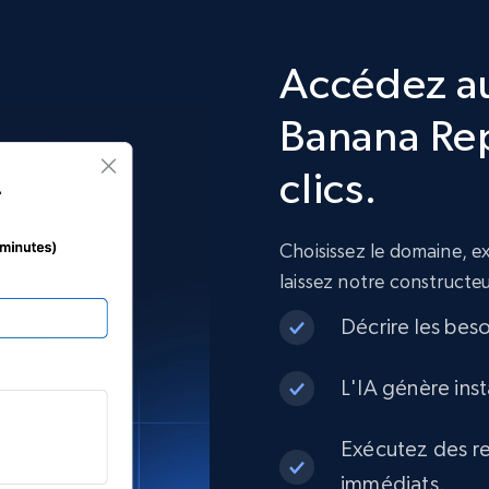
Accédez a
Banana Re
clics.
Choisissez le domaine, 
laissez notre constructe
Décrire les bes
L'IA génère ins
Exécutez des re
immédiats.