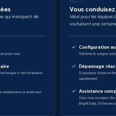
nées
Vous conduisez
les qui manquent de
Idéal pour les équipes 
souhaitant une certaine 
Configuration a
per pour vous.
Générer le scraper avec
saire
Dépannage réact
 technique n'est nécessaire.
Si quelque chose ne fon
rapidement.
Assistance comp
us simplement ce dont vous
Vous vous occupez des 
Bright Data 24 heures sur