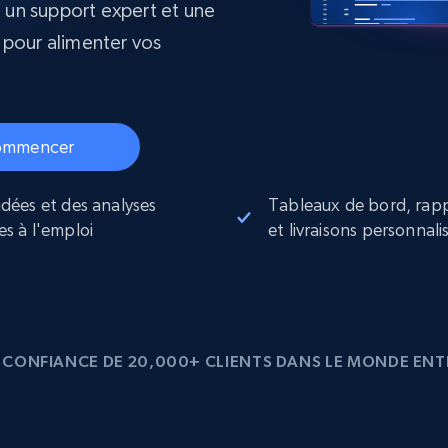
, un support expert et une
collected
 pour alimenter vos
Commence à
Proxys de
à
partir de
datacenter
$0.9/IP
B
à
Proxys de ISP
nant
Plus de 700 000 proxys résidentiels
ommencer
statiques entièrement conformes
idées et des analyses
Tableaux de bord, rap
e
es à l'emploi
et livraisons personnali
 CONFIANCE DE 20,000+ CLIENTS DANS LE MONDE ENT