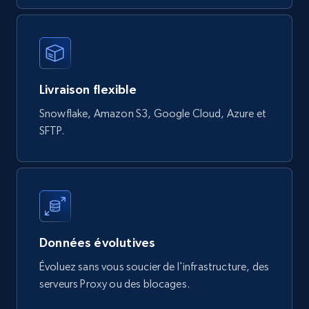
822+
80+
Buy Now
Livraison flexible
Digikey - Products
Snowflake, Amazon S3, Google Cloud, Azure et
Product url, Category url, Part number,
SFTP.
Description, Manufacturer, Manufacturer url,
Datasheet url, Rohs compliant, and more.
eCommerce
778+
80+
Buy Now
Données évolutives
Évoluez sans vous soucier de l'infrastructure, des
serveurs Proxy ou des blocages.
mercadolivre.com.br products