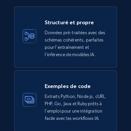
Ikea - Products
Description, In stock, Color, Size, Reviews
Structuré et propre
count, Main image, Category url, Category, and
more.
Données pré-traitées avec des
schémas cohérents, parfaites
eCommerce
pour l'entraînement et
l'inférence de modèles IA.
943+
151+
Buy Now
Exemples de code
Walmart sellers info
Extraits Python, Node.js, cURL,
Seller id, URL, Catalog seller id, Seller name, Seller
PHP, Go, Java et Ruby prêts à
display name, Seller email, Seller phone, Seller
l'emploi pour une intégration
about us, and more.
facile avec les workflows IA.
eCommerce