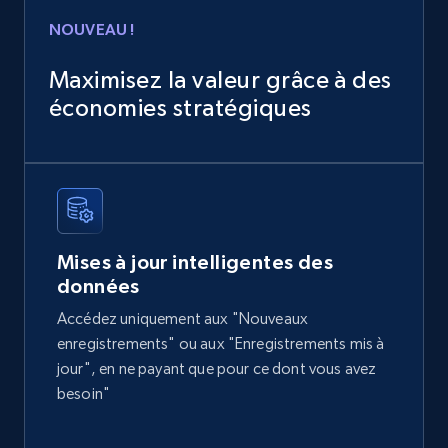
Home Depot US
NOUVEAU !
URL, Domain, Country code, Model number,
Sku, Product id, Product name, Manufacturer,
Maximisez la valeur grâce à des
and more.
économies stratégiques
eCommerce
2.1K+
355+
Buy Now
Mises à jour intelligentes des
données
Amazon products global dataset
Accédez uniquement aux "Nouveaux
Title, Seller name, Brand, Description, Initial
enregistrements" ou aux "Enregistrements mis à
price, Currency, Availability, Reviews count, and
jour", en ne payant que pour ce dont vous avez
more.
besoin"
eCommerce