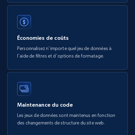
URL, Product id, Title, Breadcrumbs, Category,
Tags, Final price, Original price, and more.
eCommerce
Économies de coûts
Personnalisez n'importe quel jeu de données à
747+
39+
Buy Now
l'aide de filtres et d'options de formatage.
Google Play Store reviews
URL, Review id, Reviewer name, Review date,
Review rating, Review, Found helpful, App url, and
more.
Maintenance du code
Les jeux de données sont maintenus en fonction
eCommerce
des changements de structure du site web.