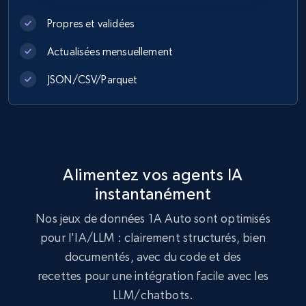
eCommerce
Propres et validées
Actualisées mensuellement
991+
165+
Buy Now
JSON/CSV/Parquet
Lowes.com
URL, Domain, Marketplace pn, Sku, Other pn,
Model number, Gtin ean pn, Product name, and
Alimentez vos agents IA
more.
instantanément
eCommerce
Nos jeux de données 1A Auto sont optimisés
pour l'IA/LLM : clairement structurés, bien
documentés, avec du code et des
991+
162+
Buy Now
recettes pour une intégration facile avec les
LLM/chatbots.