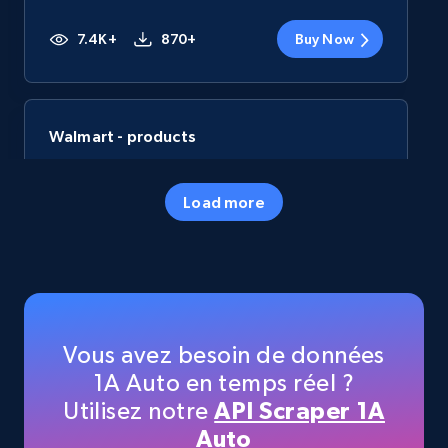
7.4K+
870+
Buy Now
Walmart - products
URL, Final price, Sku, Currency, Gtin,
Specifications, Image urls, Top reviews, and
Load more
more.
eCommerce
5.6K+
875+
Buy Now
Vous avez besoin de données
1A Auto en temps réel ?
Utilisez notre
API Scraper 1A
TikTok Shop
Auto