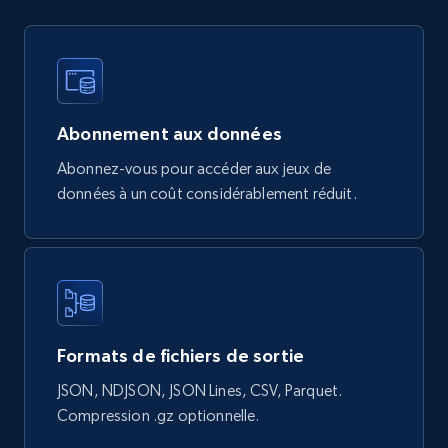
Google Shopping products search US
URL, Product id, Title, Final price, Initial price,
Currency, Rating, Reviews count, and more.
Abonnement aux données
Abonnez-vous pour accéder aux jeux de
eCommerce
données à un coût considérablement réduit.
823+
40+
Buy Now
Wayfair products
Formats de fichiers de sortie
URL, Product id, Title, Rating, Reviews count,
Initial price, Discount, Final price, and more.
JSON, NDJSON, JSON Lines, CSV, Parquet.
Compression .gz optionnelle.
eCommerce