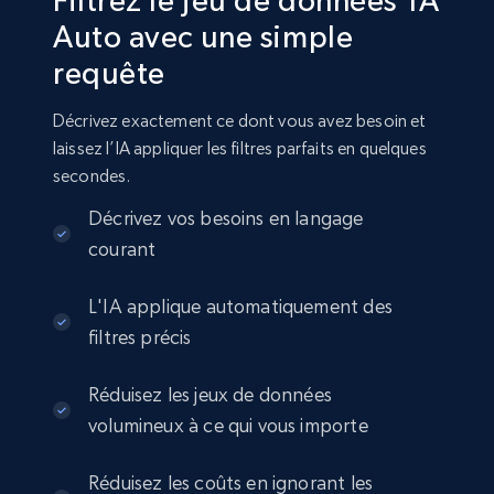
Filtrez le jeu de données 1A
Auto avec une simple
requête
Amazon sellers info
Seller id, URL, Seller name, Description, Detailed
Décrivez exactement ce dont vous avez besoin et
info, Stars, Feedbacks, Return policy, and more.
laissez l’IA appliquer les filtres parfaits en quelques
secondes.
eCommerce
Décrivez vos besoins en langage
courant
2.5K+
378+
Buy Now
L'IA applique automatiquement des
filtres précis
eBay
Réduisez les jeux de données
URL, Product id, Title, Seller name, Seller rating,
volumineux à ce qui vous importe
Seller reviews, Breadcrumbs, Root category, and
more.
Réduisez les coûts en ignorant les