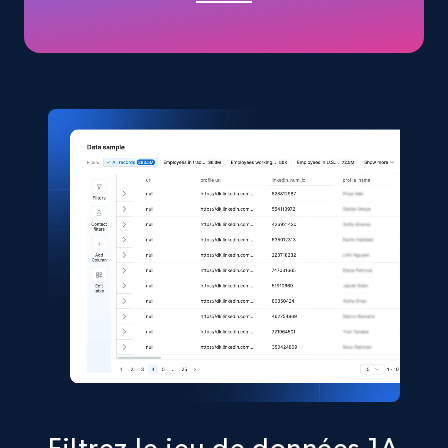
URL, Title, Available, Description, Currency, Initial
price, Final price, Discount percent, and more.
eCommerce
5.4K+
668+
Buy Now
Shein- Products
Product name, Description, Initial price, Final
price, Currency, In stock, Color, Size, and more.
eCommerce
2.8K+
388+
Buy Now