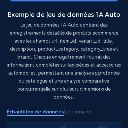
1.6K+
181+
Buy Now
Exemple de jeu de données 1A Auto
Le jeu de données 1A Auto contient des
Target
enregistrements détaillés de produits ecommerce
URL, Product id, Title, Product description,
avec les champs url, item_id, variant_id, title,
Rating, Reviews count, Initial price, Discount,
description, product_category, category_tree et
and more.
brand. Chaque enregistrement fournit des
informations complètes sur les pièces et accessoires
eCommerce
automobiles, permettant une analyse approfondie
du catalogue et une analyse comparative
1.3K+
175+
Buy Now
concurrentielle sur plusieurs dimensions de
données.
Échantillon de données
Dictionnaire
Amazon Walmart
URL, Title amazon, Seller name amazon, Brand
amazon, Description amazon, Initial price