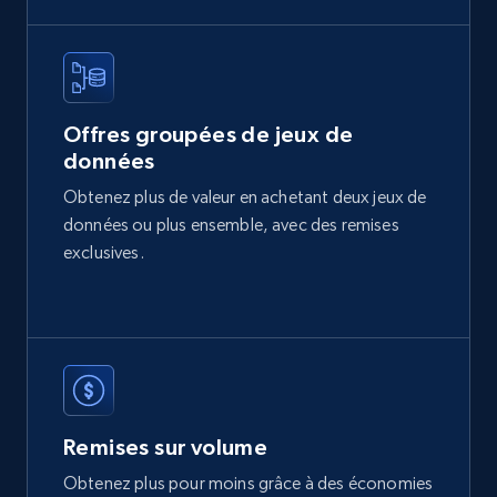
2.1K+
375+
Buy Now
Offres groupées de jeux de
données
Etsy
Obtenez plus de valeur en achetant deux jeux de
URL, Product id, Listing inventory id, Title, Rating,
données ou plus ensemble, avec des remises
Reviews count shop, Reviews count item, Initial
price, and more.
exclusives.
eCommerce
1.9K+
323+
Buy Now
Remises sur volume
Obtenez plus pour moins grâce à des économies
Amazon best seller products