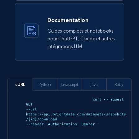
Documentation
912+
88+
Buy Now
Guides complets et notebooks
pour ChatGPT, Claude et autres
intégrations LLM.
Ozon.ru products
URL, Sku, Breadcrumbs, Name, Rating, Review
count, Description, Image, and more.
eCommerce
cURL
Python
Javascript
Java
Ruby
curl --request 
901+
114+
Buy Now
GET 

--url 
https://api.brightdata.com/datasets/snapshots
/{id}/download 

--header 'Authorization: Bearer 
'

Sephora products