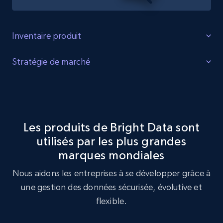
Inventaire produit
Identifier les lacunes
Stratégie de marché
Identifiez les lacunes dans l'inventaire des produits, la
Optimisation de la stratégie de marché
demande accrue pour certains produits et les produits
tendance auprès des consommateurs.
Exploitez le jeu de données 1A Auto pour réaliser une
analyse de stratégie de marché, en identifiant les
Les produits de Bright Data sont
tendances clés et les préférences des clients.
utilisés par les plus grandes
Acheter maintenant
marques mondiales
Acheter maintenant
Nous aidons les entreprises à se développer grâce à
une gestion des données sécurisée, évolutive et
flexible.