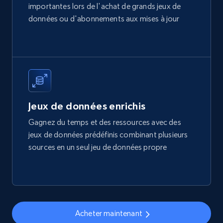
importantes lors de l'achat de grands jeux de
Title, Seller name, Brand, Description, Initial
données ou d'abonnements aux mises à jour
price, Final price, Final price high, Currency, and
more.
eCommerce
1.7K+
254+
Buy Now
Jeux de données enrichis
Gagnez du temps et des ressources avec des
jeux de données prédéfinis combinant plusieurs
Amazon products search
sources en un seul jeu de données propre
Asin, URL, Name, Sponsored, Initial price, Final
price, Currency, Sold, and more.
eCommerce
Acheter maintenant