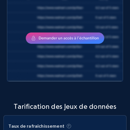
amazon, Currency amazon, Availability amazon,
and more.
eCommerce
1.2K+
132+
Buy Now
Zara - Products
Category id, Product id, Product name, Price,
Currency, Colour code, Colour, Description, and
more.
Tarification des Jeux de données
eCommerce
Taux de rafraîchissement