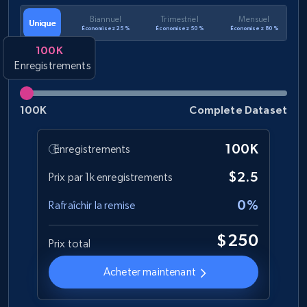
1.2K+
208+
Buy Now
Biannuel
Trimestriel
Mensuel
Unique
Économisez 25 %
Économisez 50 %
Économisez 80 %
100K
Enregistrements
Best Buy products
URL, Product id, Title, Images, Final price,
Currency, Discount, Initial price, and more.
100K
Complete Dataset
eCommerce
100K
Enregistrements
$2.5
Prix par 1k enregistrements
1.1K+
149+
Buy Now
0%
Rafraîchir la remise
$250
Prix total
Lazada - Products
Acheter maintenant
URL, Title, Rating, Reviews, Initial price, Final
price, Currency, Stock, and more.