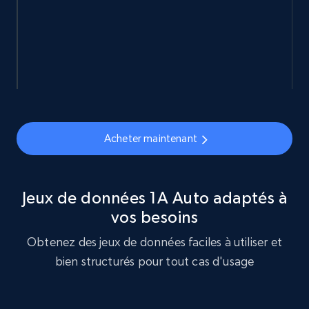
URL, ID, Name, Sku, In stock, Regular price,
Actual price, Unit price, and more.
eCommerce
878+
124+
Buy Now
Acheter maintenant
Naver products
URL, Product id, Title, Original price, Final price,
Jeux de données 1A Auto adaptés à
Discount rate, Currency, Description, and more.
vos besoins
Obtenez des jeux de données faciles à utiliser et
eCommerce
bien structurés pour tout cas d'usage
839+
46+
Buy Now