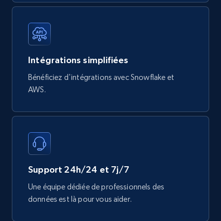
740+
39+
Buy Now
Mouser - Products
Intégrations simplifiées
Product url, Category url, Mouser part num, Mfr
Bénéficiez d'intégrations avec Snowflake et
part number, Manufacturer, Image, Image high,
AWS.
Manufacturer url, and more.
eCommerce
719+
91+
Buy Now
Support 24h/24 et 7j/7
Une équipe dédiée de professionnels des
données est là pour vous aider.