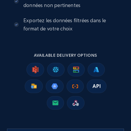
eCommerce
données non pertinentes
Exportez les données filtrées dans le
2.5K+
359+
Buy Now
format de votre choix
Google Shopping
AVAILABLE DELIVERY OPTIONS
URL, Product id, Title, Product description,
Rating, Reviews count, Images, Variations, and
more.
eCommerce
2.4K+
200+
Buy Now