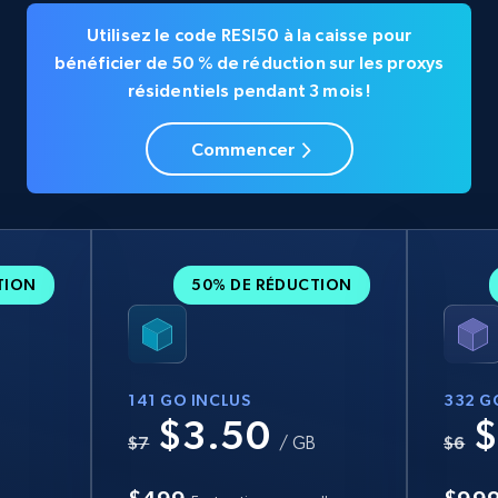
Utilisez le code RESI50 à la caisse pour
bénéficier de 50 % de réduction sur les proxys
résidentiels pendant 3 mois !
Commencer
TION
50% DE RÉDUCTION
141 GO INCLUS
332 G
$3.50
$
B
$7
/ GB
$6