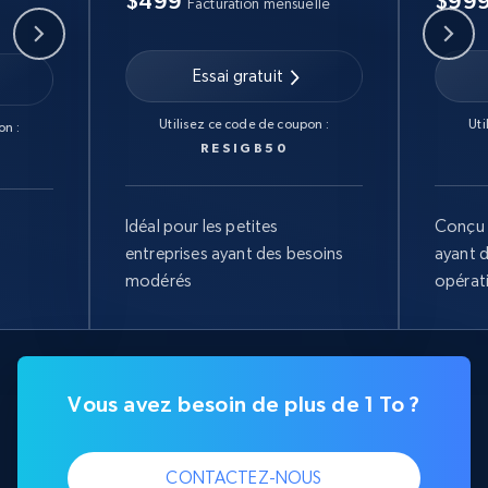
$499
$99
Facturation mensuelle
Essai gratuit
Utilisez ce code de coupon :
Uti
on :
RESIGB50
Idéal pour les petites
Conçu 
entreprises ayant des besoins
ayant 
modérés
opérat
Vous avez besoin de plus de 1 To ?
CONTACTEZ-NOUS