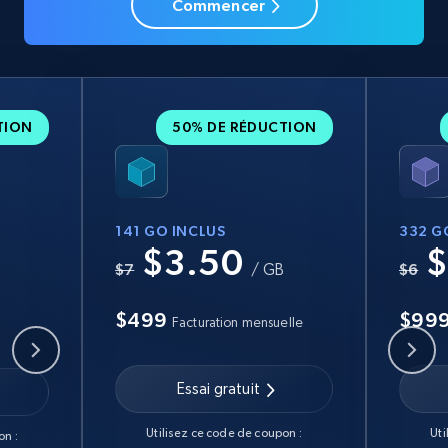
Commencer
TION
50% DE RÉDUCTION
141 GO INCLUS
332 G
$3.50
$
B
$7
/ GB
$6
$499
$99
Facturation mensuelle
Essai gratuit
Utilisez ce code de coupon :
Uti
on :