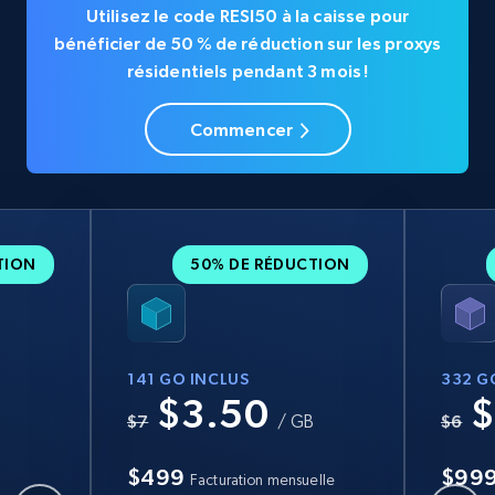
Utilisez le code RESI50 à la caisse pour
bénéficier de 50 % de réduction sur les proxys
résidentiels pendant 3 mois !
Commencer
TION
50% DE RÉDUCTION
141 GO INCLUS
332 G
$3.50
$
B
$7
/ GB
$6
$499
$99
Facturation mensuelle