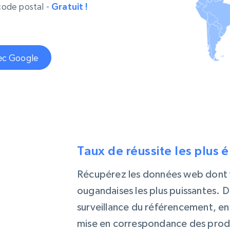
ec
LinkedIn
commerce électronique
 code postal -
Gratuit !
Réseaux sociaux
Immobilier
Vidéos
Data Firehose
Real-time web data, delivered as it’s
collected
Commence à
vec Google
Proxys de
à
partir de
datacenter
$0.9/IP
B
à
Proxys de ISP
nant
Plus de 700 000 proxys résidentiels
statiques entièrement conformes
e
Taux de réussite les plus 
Récupérez les données web dont v
ougandaises les plus puissantes. D
surveillance du référencement, en
mise en correspondance des produi