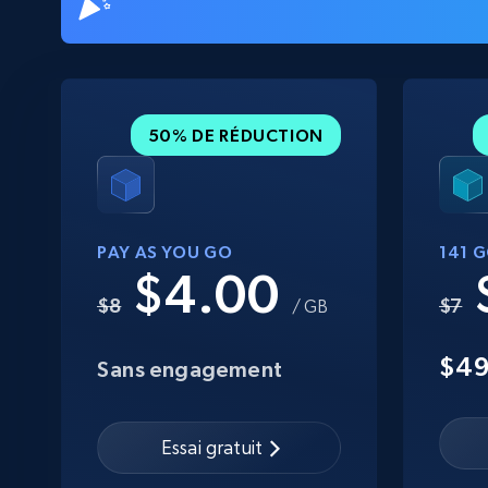
50% DE RÉDUCTION
PAY AS YOU GO
141 
$4.00
$8
$7
/ GB
$4
Sans engagement
Essai gratuit