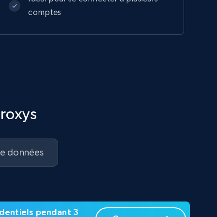
comptes
proxys
de données
sidentiels pendant 3