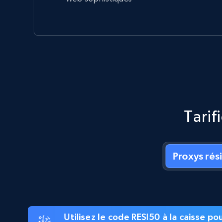
Tarif
Proxys rés
Utilisez le code RESI50 à la caisse p