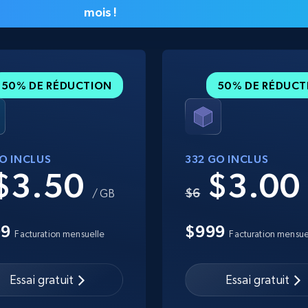
mois !
50% DE RÉDUCTION
50% DE RÉDUCT
GO INCLUS
332 GO INCLUS
$3.50
$3.0
$6
/ GB
99
$999
Facturation mensuelle
Facturation mensue
Essai gratuit
Essai gratuit