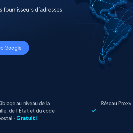
ec
LinkedIn
commerce électronique
Réseaux sociaux
Immobilier
es fournisseurs d’adresses
Vidéos
Data Firehose
Real-time web data, delivered as it’s
collected
Commence à
Proxys de
à
partir de
datacenter
$0.9/IP
B
vec Google
à
Proxys de ISP
nant
Plus de 700 000 proxys résidentiels
statiques entièrement conformes
e
iblage au niveau de la
Réseau Proxy 
ille, de l'État et du code
ostal -
Gratuit !