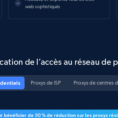
web sophistiqués
ication de l’accès au réseau de 
identiels
Proxys de ISP
Proxys de centres 
our bénéficier de 50 % de réduction sur les proxys ré