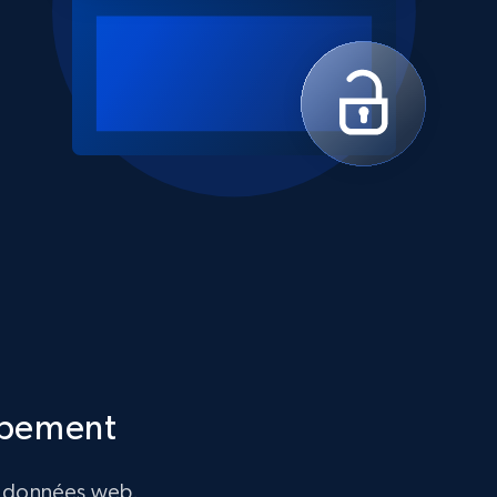
ppement
de données web.