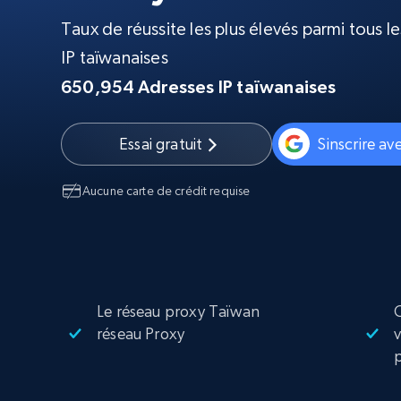
Navigateurs de scraping évolués av
déblocage et hébergement intégrés
Taux de réussite les plus élevés parmi tous l
INFRASTRUCTURE PROXY
IP taïwanaises
650,954
Adresses IP taïwanaises
Proxys
Commence 
résidentiels
partir de
INFRASTRUCTURE PROXY
$5
$2.5/G
50% OFF
Essai gratuit
Sinscrire a
Commence 
Proxys résidentiels
50% OFF
Proxys de ISP
partir de
400M+ adresses IP mondiales prove
$1.3/IP
Aucune carte de crédit requise
d’appareils pair réels
Proxys de datacenter
Proxys fiables et à haut débit pour un
extraction de données efficace
Le réseau proxy Taïwan
C
réseau Proxy
v
p