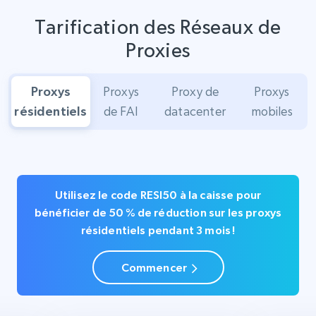
Tarification des Réseaux de
Proxies
Proxys
Proxys
Proxy de
Proxys
résidentiels
de FAI
datacenter
mobiles
Utilisez le code RESI50 à la caisse pour
bénéficier de 50 % de réduction sur les proxys
résidentiels pendant 3 mois !
Commencer