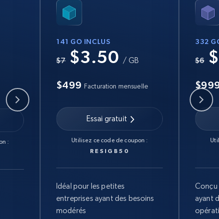
141 GO INCLUS
332 G
$3.50
$
B
$7
/ GB
$6
$499
$99
Facturation mensuelle
Essai gratuit
Utilisez ce code de coupon :
Uti
on :
RESIGB50
Idéal pour les petites
Conçu 
entreprises ayant des besoins
ayant 
modérés
opérat