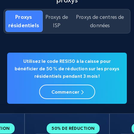
Proxys
Proxys de
Proxys de centres de
résidentiels
ISP
données
Utilisez le code RESI50 à la caisse pour
bénéficier de 50 % de réduction sur les proxys
résidentiels pendant 3 mois !
Commencer
TION
50% DE RÉDUCTION