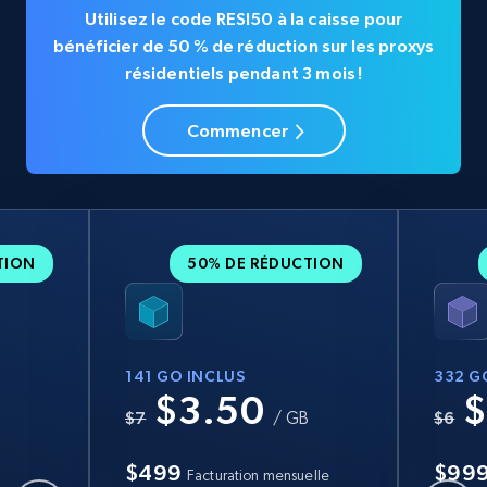
Utilisez le code RESI50 à la caisse pour
bénéficier de 50 % de réduction sur les proxys
résidentiels pendant 3 mois !
Commencer
TION
50% DE RÉDUCTION
141 GO INCLUS
332 G
$3.50
$
B
$7
/ GB
$6
$499
$99
Facturation mensuelle