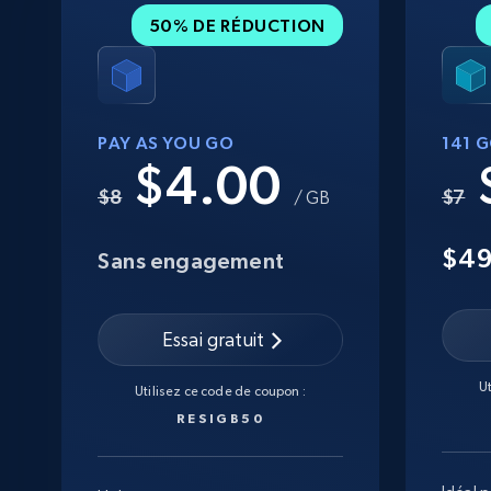
50% DE RÉDUCTION
PAY AS YOU GO
141 
$4.00
$8
$7
/ GB
$4
Sans engagement
Essai gratuit
U
Utilisez ce code de coupon :
RESIGB50