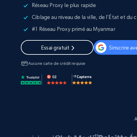
Navigateurs de scraping évolués av
Réseau Proxy le plus rapide
déblocage et hébergement intégrés
Ciblage au niveau de la ville, de l'État et du
INFRASTRUCTURE PROXY
#1 Réseau Proxy primé au Myanmar
Proxys
Commence 
résidentiels
partir de
INFRASTRUCTURE PROXY
$5
$2.5/G
50% OFF
Essai gratuit
Sinscrire a
Commence 
Proxys résidentiels
50% OFF
Proxys de ISP
partir de
Aucune carte de crédit requise
400M+ adresses IP mondiales prove
$1.3/IP
d’appareils pair réels
Proxys de datacenter
Proxys fiables et à haut débit pour un
extraction de données efficace