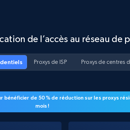
ication de l’accès au réseau de 
identiels
Proxys de ISP
Proxys de centres 
our bénéficier de 50 % de réduction sur les proxys ré
mois !