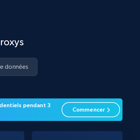
proxys
de données
sidentiels pendant 3
Commencer