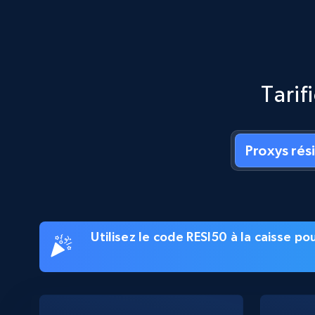
Tarif
Proxys rés
Utilisez le code RESI50 à la caisse p