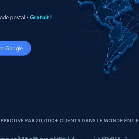
ec
LinkedIn
commerce électronique
Réseaux sociaux
Immobilier
Vidéos
Data Firehose
 code postal -
Gratuit !
Real-time web data, delivered as it’s
collected
Commence à
Proxys de
à
partir de
datacenter
$0.9/IP
B
vec Google
à
Proxys de ISP
nant
Plus de 700 000 proxys résidentiels
statiques entièrement conformes
e
APPROUVÉ PAR 20,000+ CLIENTS DANS LE MONDE ENTIE