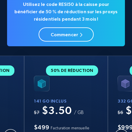
Utilisez le code RESI50 à la caisse pour
bénéficier de 50 % de réduction sur les proxys
résidentiels pendant 3 mois !
Commencer
TION
50% DE RÉDUCTION
141 GO INCLUS
332 G
$3.50
$
B
$7
/ GB
$6
$499
$99
Facturation mensuelle