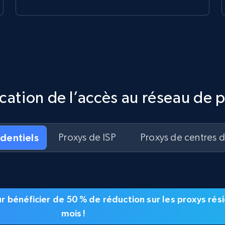
ication de l’accès au réseau de 
identiels
Proxys de ISP
Proxys de centres 
our bénéficier de 50 % de réduction sur les proxys ré
mois !