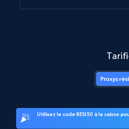
Tarif
Proxys rés
Utilisez le code RESI50 à la caisse p