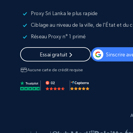
Navigateurs de scraping évolués av
déblocage et hébergement intégrés
Proxy Sri Lanka le plus rapide
INFRASTRUCTURE PROXY
Ciblage au niveau de la ville, de l'État et du
Proxys
Commence 
Réseau Proxy n° 1 primé
résidentiels
partir de
INFRASTRUCTURE PROXY
$5
$2.5/G
50% OFF
Essai gratuit
Sinscrire a
Commence 
Proxys résidentiels
50% OFF
Proxys de ISP
partir de
400M+ adresses IP mondiales prove
$1.3/IP
d’appareils pair réels
Aucune carte de crédit requise
Proxys de datacenter
Proxys fiables et à haut débit pour un
extraction de données efficace