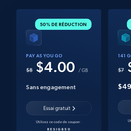
50% DE RÉDUCTION
PAY AS YOU GO
141 
$4.00
$8
$7
/ GB
$4
Sans engagement
Essai gratuit
U
Utilisez ce code de coupon :
RESIGB50