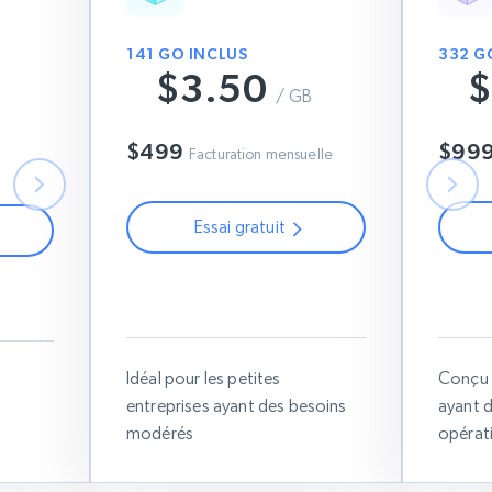
141 GO INCLUS
332 G
$3.50
$
B
$7
/ GB
$6
$499
$99
Facturation mensuelle
Essai gratuit
Utilisez ce code de coupon :
Uti
on :
RESIGB50
Idéal pour les petites
Conçu 
entreprises ayant des besoins
ayant 
modérés
opérat