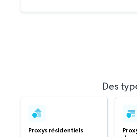
Des typ
Proxys résidentiels
Prox