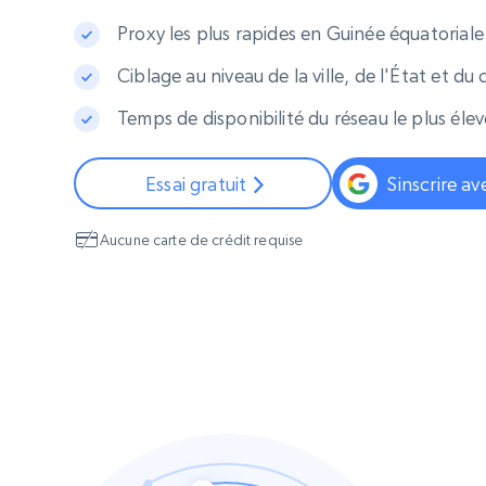
Navigateurs de scraping évolués av
déblocage et hébergement intégrés
Proxy les plus rapides en Guinée équatoriale
INFRASTRUCTURE PROXY
Ciblage au niveau de la ville, de l'État et du
Temps de disponibilité du réseau le plus éle
Proxys
Commence 
résidentiels
partir de
INFRASTRUCTURE PROXY
$5
$2.5/G
50% OFF
Essai gratuit
Sinscrire a
Commence 
Proxys résidentiels
50% OFF
Proxys de ISP
partir de
400M+ adresses IP mondiales prove
$1.3/IP
Aucune carte de crédit requise
d’appareils pair réels
Proxys de datacenter
Proxys fiables et à haut débit pour un
extraction de données efficace