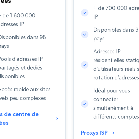
nées
+ de 700 000 adre
+ de 1 600 000
IP
adresses IP
Disponibles dans 
Disponibles dans 98
pays
pays
Adresses IP
Pools d’adresses IP
résidentielles stati
partagés et dédiés
d’utilisateurs réels 
disponibles
rotation d’adresses
Accès rapide aux sites
Idéal pour vous
web peu complexes
connecter
simultanément à
s de centre de
différents compte
ées
Proxys ISP