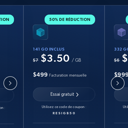
TION
50% DE RÉDUCTION
141 GO INCLUS
332 G
$3.50
$
B
$7
/ GB
$6
$499
$99
Facturation mensuelle
Essai gratuit
Utilisez ce code de coupon :
Uti
on :
RESIGB50