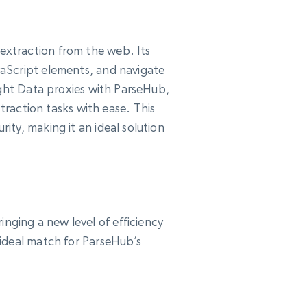
 extraction from the web. Its
avaScript elements, and navigate
Bright Data proxies with ParseHub,
raction tasks with ease. This
rity, making it an ideal solution
nging a new level of efficiency
n ideal match for ParseHub’s