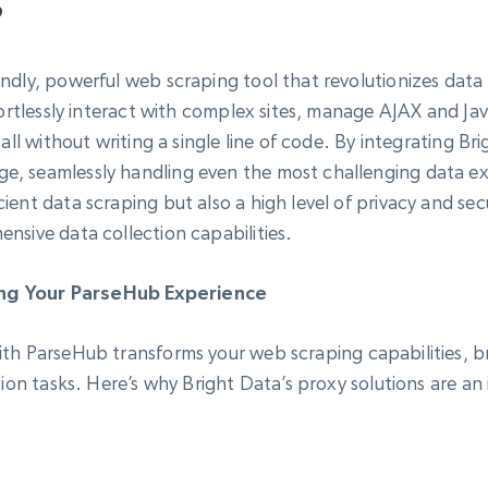
?
endly, powerful web scraping tool that revolutionizes data
ffortlessly interact with complex sites, manage AJAX and J
 all without writing a single line of code. By integrating 
, seamlessly handling even the most challenging data ext
ent data scraping but also a high level of privacy and secu
nsive data collection capabilities.
ing Your ParseHub Experience
th ParseHub transforms your web scraping capabilities, bri
ction tasks. Here’s why Bright Data’s proxy solutions are a