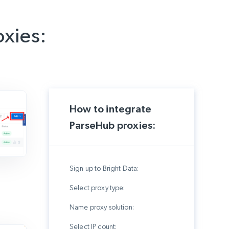
xies:
How to integrate
ParseHub proxies:
Sign up to Bright Data:
Select proxy type:
Name proxy solution:
Select IP count: