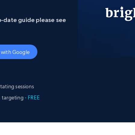
ec
LinkedIn
commerce électronique
Réseaux sociaux
Immobilier
Vidéos
Data Firehose
o-date guide please see
Real-time web data, delivered as it’s
collected
Commence à
Proxys de
à
partir de
datacenter
$0.9/IP
B
e with Google
à
Proxys de ISP
nant
Plus de 700 000 proxys résidentiels
statiques entièrement conformes
e
tating sessions
 targeting
- FREE