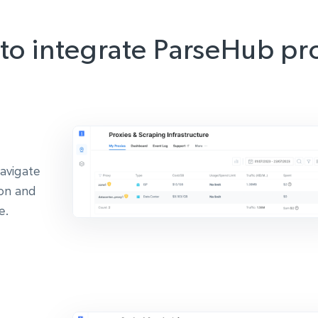
to integrate ParseHub pro
navigate
ion and
e.