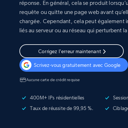
Navigateurs de scraping évolués av
réponse. En général, cela se produit lorsqu’u
déblocage et hébergement intégrés
requête ou quitte une page web avant qu’el
INFRASTRUCTURE PROXY
chargée. Cependant, cela peut également i
liés au serveur ou au réseau qui perturbent l
Proxys
Commence 
résidentiels
partir de
INFRASTRUCTURE PROXY
$5
$2.5/G
50% OFF
Corrigez l'erreur maintenant
Commence 
Proxys résidentiels
50% OFF
Proxys de ISP
partir de
400M+ adresses IP mondiales prove
$1.3/IP
Scrivez-vous gratuitement avec Google
d’appareils pair réels
Proxys de datacenter
Proxys fiables et à haut débit pour un
Aucune carte de crédit requise
extraction de données efficace
400M+ IPs résidentielles
Session
Taux de réussite de 99,95 %.
Ciblag