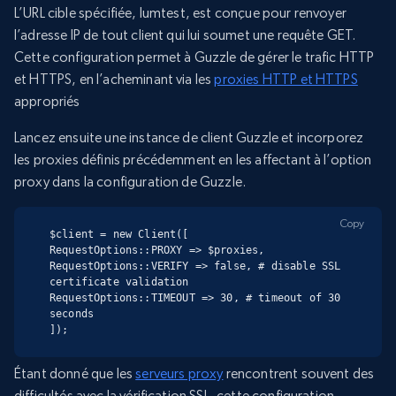
L’URL cible spécifiée, lumtest, est conçue pour renvoyer
l’adresse IP de tout client qui lui soumet une requête GET.
Cette configuration permet à Guzzle de gérer le trafic HTTP
et HTTPS, en l’acheminant via les
proxies HTTP et HTTPS
appropriés
Lancez ensuite une instance de client Guzzle et incorporez
les proxies définis précédemment en les affectant à l’option
proxy dans la configuration de Guzzle.
Copy
$client = new Client([

RequestOptions::PROXY => $proxies,

RequestOptions::VERIFY => false, # disable SSL 
certificate validation

RequestOptions::TIMEOUT => 30, # timeout of 30 
seconds

]);
Étant donné que les
serveurs proxy
rencontrent souvent des
difficultés avec la vérification SSL, cette configuration