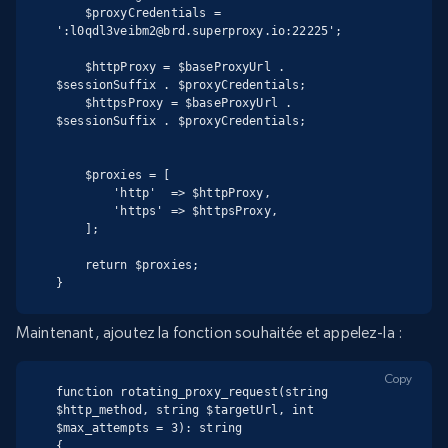
    $proxyCredentials = 
':l0qdl3veibm2@brd.superproxy.io:22225';

    $httpProxy = $baseProxyUrl . 
$sessionSuffix . $proxyCredentials;

    $httpsProxy = $baseProxyUrl . 
$sessionSuffix . $proxyCredentials;

    $proxies = [

        'http'  => $httpProxy,

        'https' => $httpsProxy,

    ];

    return $proxies;

}
Maintenant, ajoutez la fonction souhaitée et appelez-la :
Copy
function rotating_proxy_request(string 
$http_method, string $targetUrl, int 
$max_attempts = 3): string

{
