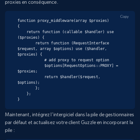
proxies en conséquence.
Copy
function proxy_middleware(array $proxies)

{

    return function (callable $handler) use 
($proxies) {

        return function (RequestInterface 
$request, array $options) use ($handler, 
$proxies) {

            # add proxy to request option

            $options[RequestOptions::PROXY] = 
$proxies;

            return $handler($request, 
$options);

        };

    };

}
Maintenant, intégrez l’intergiciel dans la pile de gestionnaires
par défaut et actualisez votre client Guzzle en incorporant la
pile :