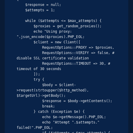
    $response = null;

    $attempts = 1;

    while ($attempts <= $max_attempts) {

        $proxies = get_random_proxies();

        echo "Using proxy: 
".json_encode($proxies).PHP_EOL;

        $client = new Client([

            RequestOptions::PROXY => $proxies,

            RequestOptions::VERIFY => false, # 
disable SSL certificate validation

            RequestOptions::TIMEOUT => 30, # 
timeout of 30 seconds

        ]);

        try {

            $body = $client-
>request(strtoupper($http_method), 
$targetUrl)->getBody();

            $response = $body->getContents();

            break;

        } catch (Exception $e) {

            echo $e->getMessage().PHP_EOL;

            echo "Attempt ".$attempts." 
failed!".PHP_EOL;

            if ($attempts < $max_attempts) {
