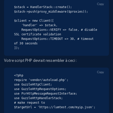
Copy
$stack = HandlerStack::create();

$stack->push(proxy_middleware($proxies));

$client = new Client([

    'handler' => $stack,

    RequestOptions::VERIFY => false, # disable 
SSL certificate validation

    RequestOptions::TIMEOUT => 30, # timeout 
of 30 seconds

]);
Votre script PHP devrait ressembler à ceci :
Copy
<?php

require 'vendor/autoload.php';

use GuzzleHttpClient;

use GuzzleHttpRequestOptions;

use PsrHttpMessageRequestInterface;

use GuzzleHttpHandlerStack;

# make request to

$targetUrl = 'https://lumtest.com/myip.json';
