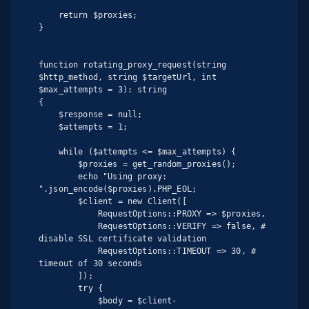
    return $proxies;

}

function rotating_proxy_request(string 
$http_method, string $targetUrl, int 
$max_attempts = 3): string

{

    $response = null;

    $attempts = 1;

    while ($attempts <= $max_attempts) {

        $proxies = get_random_proxies();

        echo "Using proxy: 
".json_encode($proxies).PHP_EOL;

        $client = new Client([

            RequestOptions::PROXY => $proxies,

            RequestOptions::VERIFY => false, # 
disable SSL certificate validation

            RequestOptions::TIMEOUT => 30, # 
timeout of 30 seconds

        ]);

        try {

            $body = $client-