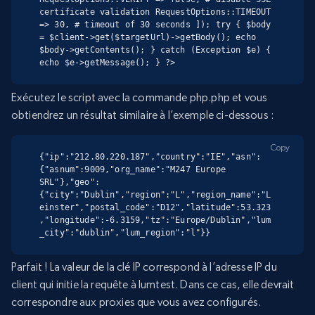
certificate validation RequestOptions::TIMEOUT 
=> 30, # timeout of 30 seconds ]); try { $body 
= $client->get($targetUrl)->getBody(); echo 
$body->getContents(); } catch (Exception $e) { 
echo $e->getMessage(); } ?>
Exécutez le script avec la commande php.php et vous
obtiendrez un résultat similaire à l’exemple ci-dessous :
Copy
{"ip":"212.80.220.187","country":"IE","asn":
{"asnum":9009,"org_name":"M247 Europe 
SRL"},"geo":
{"city":"Dublin","region":"L","region_name":"L
einster","postal_code":"D12","latitude":53.323
,"longitude":-6.3159,"tz":"Europe/Dublin","lum
_city":"dublin","lum_region":"l"}}
Parfait ! La valeur de la clé IP correspond à l’adresse IP du
client qui initie la requête à lumtest. Dans ce cas, elle devrait
correspondre aux proxies que vous avez configurés.