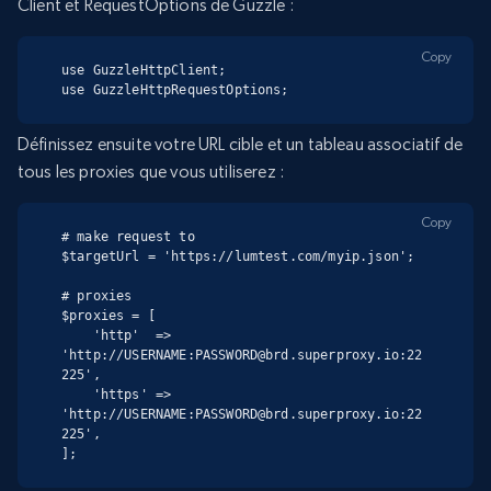
Client et RequestOptions de Guzzle :
Copy
use GuzzleHttpClient;

use GuzzleHttpRequestOptions;
Définissez ensuite votre URL cible et un tableau associatif de
tous les proxies que vous utiliserez :
Copy
# make request to

$targetUrl = 'https://lumtest.com/myip.json';

# proxies

$proxies = [

    'http'  => 
'http://USERNAME:PASSWORD@brd.superproxy.io:22
225',

    'https' => 
'http://USERNAME:PASSWORD@brd.superproxy.io:22
225',

];