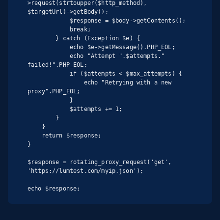
>request(strtoupper($http_method), 
$targetUrl)->getBody();

            $response = $body->getContents();

            break;

        } catch (Exception $e) {

            echo $e->getMessage().PHP_EOL;

            echo "Attempt ".$attempts." 
failed!".PHP_EOL;

            if ($attempts < $max_attempts) {

                echo "Retrying with a new 
proxy".PHP_EOL;

            }

            $attempts += 1;

        }

    }

    return $response;

}

$response = rotating_proxy_request('get', 
'https://lumtest.com/myip.json');

echo $response;