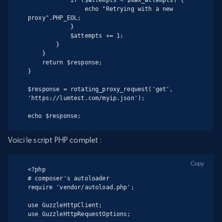
                echo "Retrying with a new 
proxy".PHP_EOL;

            }

            $attempts += 1;

        }

    }

    return $response;

}

$response = rotating_proxy_request('get', 
'https://lumtest.com/myip.json');

echo $response;
Voici le script PHP complet :
Copy
<?php

# composer's autoloader

require 'vendor/autoload.php';

use GuzzleHttpClient;

use GuzzleHttpRequestOptions;
