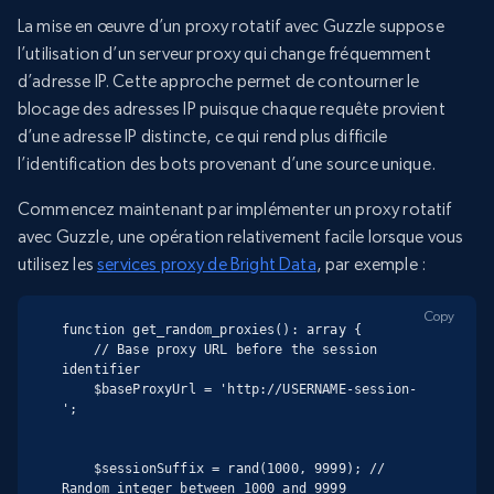
La mise en œuvre d’un proxy rotatif avec Guzzle suppose
l’utilisation d’un serveur proxy qui change fréquemment
d’adresse IP. Cette approche permet de contourner le
blocage des adresses IP puisque chaque requête provient
d’une adresse IP distincte, ce qui rend plus difficile
l’identification des bots provenant d’une source unique.
Commencez maintenant par implémenter un proxy rotatif
avec Guzzle, une opération relativement facile lorsque vous
utilisez les
services proxy de Bright Data
, par exemple :
Copy
function get_random_proxies(): array {

    // Base proxy URL before the session 
identifier

    $baseProxyUrl = 'http://USERNAME-session-
';

    $sessionSuffix = rand(1000, 9999); // 
Random integer between 1000 and 9999
