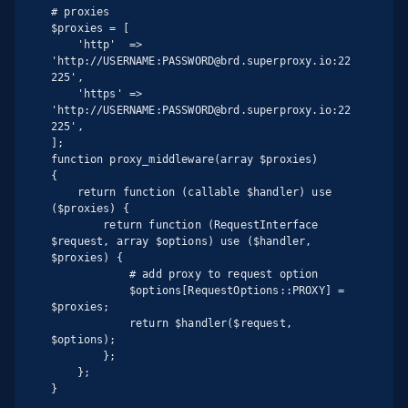
# proxies

$proxies = [

    'http'  => 
'http://USERNAME:PASSWORD@brd.superproxy.io:22
225',

    'https' => 
'http://USERNAME:PASSWORD@brd.superproxy.io:22
225',

];

function proxy_middleware(array $proxies)

{

    return function (callable $handler) use 
($proxies) {

        return function (RequestInterface 
$request, array $options) use ($handler, 
$proxies) {

            # add proxy to request option

            $options[RequestOptions::PROXY] = 
$proxies;

            return $handler($request, 
$options);

        };

    };

}
