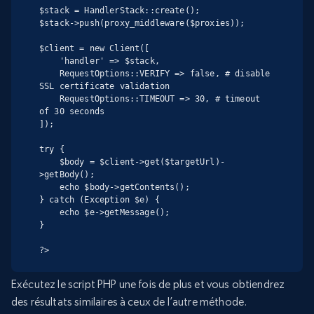
$stack = HandlerStack::create();

$stack->push(proxy_middleware($proxies));

$client = new Client([

    'handler' => $stack,

    RequestOptions::VERIFY => false, # disable 
SSL certificate validation

    RequestOptions::TIMEOUT => 30, # timeout 
of 30 seconds

]);

try {

    $body = $client->get($targetUrl)-
>getBody();

    echo $body->getContents();

} catch (Exception $e) {

    echo $e->getMessage();

}

?>
Exécutez le script PHP une fois de plus et vous obtiendrez
des résultats similaires à ceux de l’autre méthode.