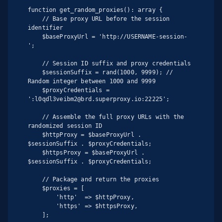
function get_random_proxies(): array {

    // Base proxy URL before the session 
identifier

    $baseProxyUrl = 'http://USERNAME-session-
';

    // Session ID suffix and proxy credentials

    $sessionSuffix = rand(1000, 9999); // 
Random integer between 1000 and 9999

    $proxyCredentials = 
':l0qdl3veibm2@brd.superproxy.io:22225';

    // Assemble the full proxy URLs with the 
randomized session ID

    $httpProxy = $baseProxyUrl . 
$sessionSuffix . $proxyCredentials;

    $httpsProxy = $baseProxyUrl . 
$sessionSuffix . $proxyCredentials;

    // Package and return the proxies

    $proxies = [

        'http'  => $httpProxy,

        'https' => $httpsProxy,

    ];
