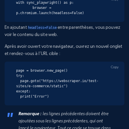
with sync_playwright() as p:

        browser = 
p.chromium.launch(headless=False)
En ajoutant
entre parenthèses, vous pouvez
headless=False
voir le contenu du site web.
Après avoir ouvert votre navigateur, ouvrez un nouvel onglet
et rendez-vous à l’URL cible :
Copy
page = browser.new_page()

try:

  page.goto("https://webscraper.io/test-
sites/e-commerce/static")

except:

  print("Error")
Remarque :
les lignes précédentes doivent être
ajoutées sous les lignes précédentes, qui ont
lancé le navigateur. Tout ce code se trouve dans