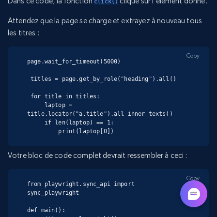
Dans ce code, la fonction
clique sur l’élément donné.
click()
Attendez que la page se charge et extrayez à nouveau tous
les titres :
Copy
page.wait_for_timeout(5000)

 titles = page.get_by_role("heading").all()

 for title in titles:

     laptop = 
title.locator("a.title").all_inner_texts()

     if len(laptop) == 1:

         print(laptop[0])
Votre bloc de code complet devrait ressembler à ceci :
Copy
from playwright.sync_api import 
sync_playwright

def main():
