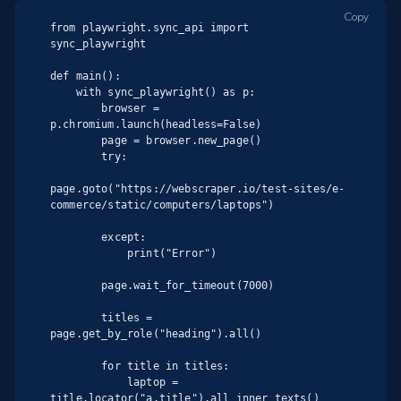
Copy
from playwright.sync_api import 
sync_playwright

def main():

    with sync_playwright() as p:

        browser = 
p.chromium.launch(headless=False)

        page = browser.new_page()

        try:

page.goto("https://webscraper.io/test-sites/e-
commerce/static/computers/laptops")

        except:

            print("Error")

        page.wait_for_timeout(7000)

        titles = 
page.get_by_role("heading").all()

        for title in titles:

            laptop = 
title.locator("a.title").all_inner_texts()
