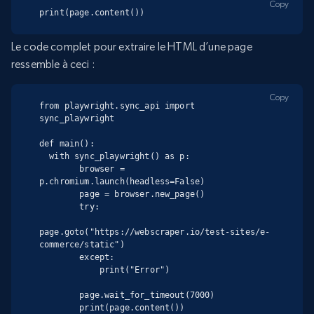
Copy
print(page.content())
Le code complet pour extraire le HTML d’une page
ressemble à ceci :
Copy
from playwright.sync_api import 
sync_playwright

def main():

  with sync_playwright() as p:

        browser = 
p.chromium.launch(headless=False)

        page = browser.new_page()

        try:

page.goto("https://webscraper.io/test-sites/e-
commerce/static")

        except:

            print("Error")

        page.wait_for_timeout(7000)

        print(page.content())
