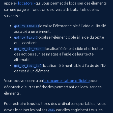
appelé
« locators »
qui vous permet de localiser des éléments
sur une page en fonction de divers attributs, tels que les
suivants :
localise l’élément cible à l’aide du libellé
get_by_label()
associé à un élément.
localise l’élément cible à l’aide du texte
get_by_text()
qu’il contient.
localise l’élément cible et effectue
get_by_alt_text()
des actions sur les images à l’aide de leur texte
alternatif.
localise l’élément cible à l’aide de l’ID
get_by_test_id()
de test d’un élément.
Vous pouvez consulter
la documentation officielle
pour
découvrir d’autres méthodes permettant de localiser des
éléments.
Pour extraire tous les titres des ordinateurs portables, vous
devez localiser les balises
car elles englobent tous les
<h4>