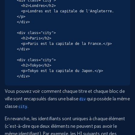
<div class="city">

  <h2>Londres</h2>

  <p>Londres est la capitale de l'Angleterre.
</p>

</div>

<div class="city">

  <h2>Paris</h2>

  <p>Paris est la capitale de la France.</p>

</div>

<div class="city">

  <h2>Tokyo</h2>

  <p>Tokyo est la capitale du Japon.</p>

</div>
Vous pouvez voir comment chaque titre et chaque bloc de
ville sont encapsulés dans une balise
qui possède la même
div
classe
.
city
En revanche, les identifiants sont uniques à chaque élément
(c’est-à-dire que deux éléments ne peuvent pas avoir le
même identifiant). Par exemple, les H1 suivants ont des