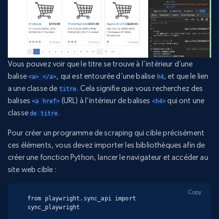
Vous pouvez voir que le titre se trouve à l’intérieur d’une
balise
, qui est entourée d’une balise
, et que le lien
<a> </a>
h4
a une classe de
. Cela signifie que vous recherchez des
titre
balises
(URL) à l’intérieur de balises
qui ont une
<a href>
<h4>
classe
.
de titre
Pour créer un programme de scraping qui cible précisément
ces éléments, vous devez importer les bibliothèques afin de
créer une fonction Python, lancer le navigateur et accéder au
site web cible :
Copy
from playwright.sync_api import 
sync_playwright
