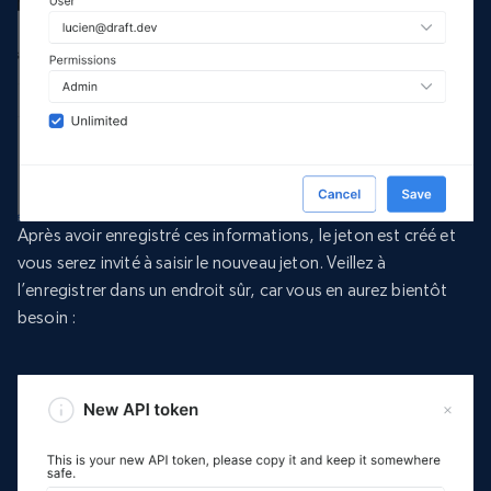
Après avoir enregistré ces informations, le jeton est créé et
vous serez invité à saisir le nouveau jeton. Veillez à
l’enregistrer dans un endroit sûr, car vous en aurez bientôt
besoin :