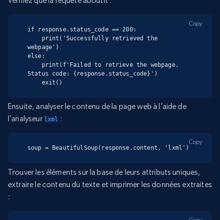
Vérifiez que la requête aboutit :
Copy
if response.status_code == 200:

    print('Successfully retrieved the 
webpage')

else:

    print(f'Failed to retrieve the webpage. 
Status code: {response.status_code}')

    exit()
Ensuite, analyser le contenu de la page web à l’aide de
l’analyseur
:
lxml
Copy
soup = BeautifulSoup(response.content, 'lxml')
Trouver les éléments sur la base de leurs attributs uniques,
extraire le contenu du texte et imprimer les données extraites
:
Copy