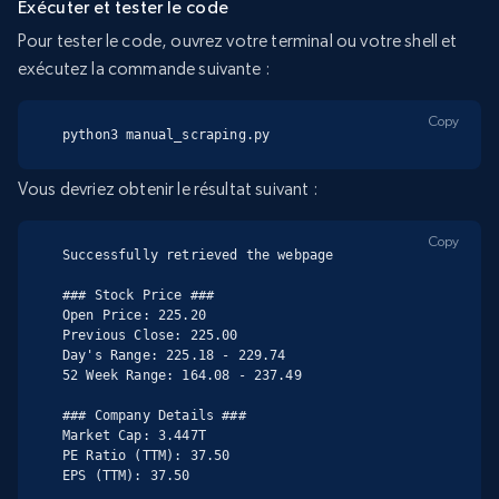
Exécuter et tester le code
Pour tester le code, ouvrez votre terminal ou votre shell et
exécutez la commande suivante :
Copy
python3 manual_scraping.py
Vous devriez obtenir le résultat suivant :
Copy
Successfully retrieved the webpage

### Stock Price ###

Open Price: 225.20

Previous Close: 225.00

Day's Range: 225.18 - 229.74

52 Week Range: 164.08 - 237.49

### Company Details ###

Market Cap: 3.447T

PE Ratio (TTM): 37.50

EPS (TTM): 37.50