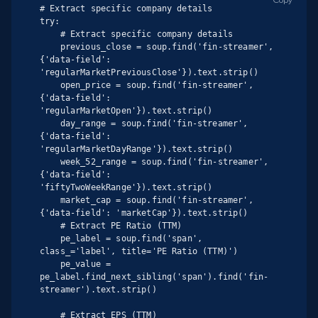
# Extract specific company details

try:

    # Extract specific company details

    previous_close = soup.find('fin-streamer', 
{'data-field': 
'regularMarketPreviousClose'}).text.strip()

    open_price = soup.find('fin-streamer', 
{'data-field': 
'regularMarketOpen'}).text.strip()

    day_range = soup.find('fin-streamer', 
{'data-field': 
'regularMarketDayRange'}).text.strip()

    week_52_range = soup.find('fin-streamer', 
{'data-field': 
'fiftyTwoWeekRange'}).text.strip()

    market_cap = soup.find('fin-streamer', 
{'data-field': 'marketCap'}).text.strip()

    # Extract PE Ratio (TTM)

    pe_label = soup.find('span', 
class_='label', title='PE Ratio (TTM)')

    pe_value = 
pe_label.find_next_sibling('span').find('fin-
streamer').text.strip()

    # Extract EPS (TTM)
