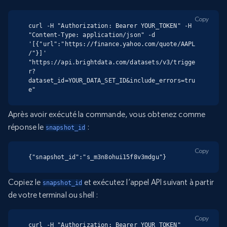
Copy
curl -H "Authorization: Bearer YOUR_TOKEN" -H 
"Content-Type: application/json" -d 
'[{"url":"https://finance.yahoo.com/quote/AAPL
/"}]' 
"https://api.brightdata.com/datasets/v3/trigge
r?
dataset_id=YOUR_DATA_SET_ID&include_errors=tru
e"
Après avoir exécuté la commande, vous obtenez comme
réponse le
:
snapshot_id
Copy
{"snapshot_id":"s_m3n8ohui15f8v3mdgu"}
Copiez le
et exécutez l’appel API suivant à partir
snapshot_id
de votre terminal ou shell :
Copy
curl -H "Authorization: Bearer YOUR_TOKEN" 