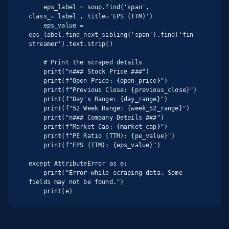
    eps_label = soup.find('span', 
class_='label', title='EPS (TTM)')

    eps_value = 
eps_label.find_next_sibling('span').find('fin-
streamer').text.strip()

    # Print the scraped details

    print("n### Stock Price ###")

    print(f"Open Price: {open_price}")

    print(f"Previous Close: {previous_close}")

    print(f"Day's Range: {day_range}")

    print(f"52 Week Range: {week_52_range}")

    print("n### Company Details ###")

    print(f"Market Cap: {market_cap}")

    print(f"PE Ratio (TTM): {pe_value}")

    print(f"EPS (TTM): {eps_value}")

except AttributeError as e:

    print("Error while scraping data. Some 
fields may not be found.")

    print(e)