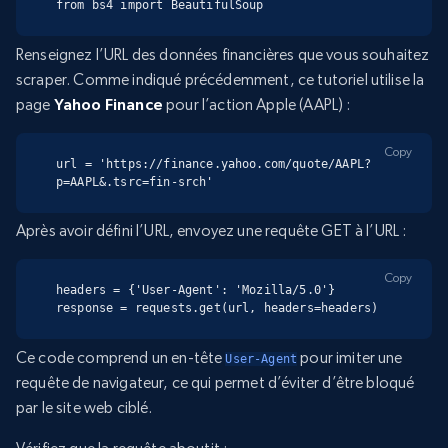
from bs4 import BeautifulSoup
Renseignez l’URL des données financières que vous souhaitez
scraper. Comme indiqué précédemment, ce tutoriel utilise la
page
Yahoo Finance
pour l’action Apple (AAPL) :
Copy
url = 'https://finance.yahoo.com/quote/AAPL?
p=AAPL&.tsrc=fin-srch'
Après avoir défini l’URL, envoyez une requête GET à l’URL :
Copy
headers = {'User-Agent': 'Mozilla/5.0'}

response = requests.get(url, headers=headers)
Ce code comprend un en-tête
pour imiter une
User-Agent
requête de navigateur, ce qui permet d’éviter d’être bloqué
par le site web ciblé.