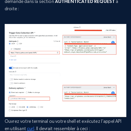
demande dans la section
AUTHENTICATED REQUEST
à
droite :
Ouvrez votre terminal ou votre shell et exécutez l’appel API
en utilisant
curl
. Il devrait ressembler à ceci :