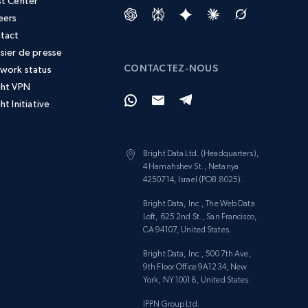
st Center
eers
tact
sier de presse
CONTACTEZ-NOUS
work status
ght VPN
ht Initiative
Bright Data Ltd. (Headquarters),
4 Hamahshev St., Netanya
4250714, Israel (POB 8025).
Bright Data, Inc., The Web Data
Loft, 625 2nd St., San Francisco,
CA 94107, United States.
Bright Data, Inc., 500 7th Ave,
9th Floor Office 9A1234, New
York, NY 10018, United States.
IPPN Group Ltd.