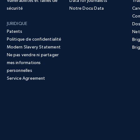
Vulnérabilités et failles de
Data for Journalists
Tru
sécurité
Notre Docu Data
Car
Con
JURIDIQUE
Dos
Patents
Net
Politique de confidentialité
Bri
Modern Slavery Statement
Brig
Ne pas vendre ni partager
mes informations
personnelles
Service Agreement