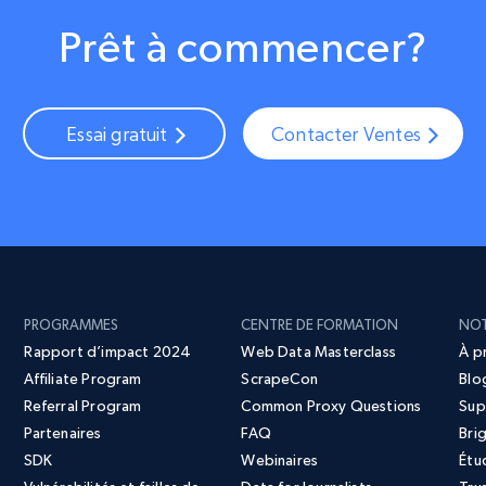
Prêt à commencer?
Essai gratuit
Contacter Ventes
PROGRAMMES
CENTRE DE FORMATION
NOT
Rapport d’impact 2024
Web Data Masterclass
À p
Affiliate Program
ScrapeCon
Blo
Referral Program
Common Proxy Questions
Sup
Partenaires
FAQ
Bri
SDK
Webinaires
Étu