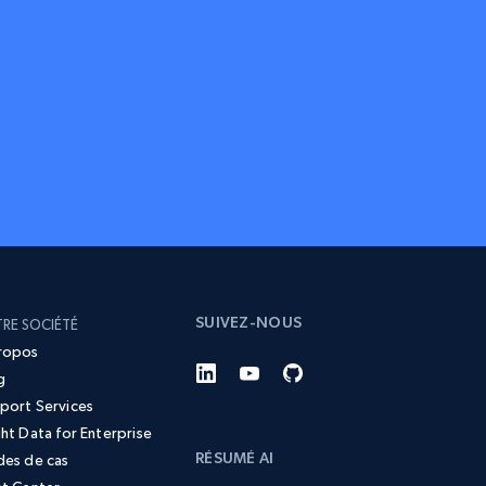
SUIVEZ-NOUS
RE SOCIÉTÉ
ropos
g
port Services
ght Data for Enterprise
RÉSUMÉ AI
des de cas