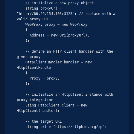
    // initialize a new proxy object

    string proxyUrl = 
"http://66.29.154.103:3128"; // replace with a 
valid proxy URL

    WebProxy proxy = new WebProxy

    {

      Address = new Uri(proxyUrl),

    };

    // define an HTTP client handler with the 
given proxy

    HttpClientHandler handler = new 
HttpClientHandler

    {

      Proxy = proxy,

    };

    // initialize an HttpClient instance with 
proxy integration

    using HttpClient client = new 
HttpClient(handler);

    // the target URL

    string url = "https://httpbin.org/ip";
