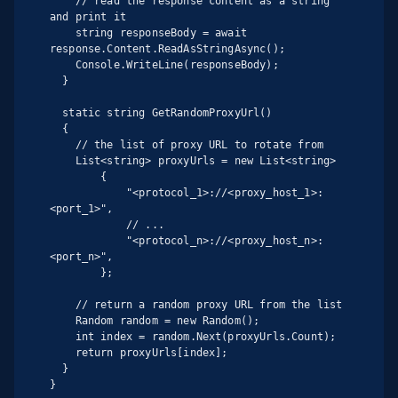
    // read the response content as a string 
and print it

    string responseBody = await 
response.Content.ReadAsStringAsync();

    Console.WriteLine(responseBody);

  }

  static string GetRandomProxyUrl()

  {

    // the list of proxy URL to rotate from

    List<string> proxyUrls = new List<string>

        {

            "<protocol_1>://<proxy_host_1>:
<port_1>",

            // ...

            "<protocol_n>://<proxy_host_n>:
<port_n>",

        };

    // return a random proxy URL from the list

    Random random = new Random();

    int index = random.Next(proxyUrls.Count);

    return proxyUrls[index];

  }

}