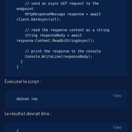
    // send an async GET request to the 
endpoint

    HttpResponseMessage response = await 
client.GetAsync(url);

    // read the response content as a string

    string responseBody = await 
response.Content.ReadAsStringAsync();

    // print the response to the console

    Console.WriteLine(responseBody);

  }

}
Exécuter le script :
Copy
dotnet run
Le résultat devrait être :
Copy
{
