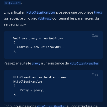
.
HttpClient
En particulier,
possède une propriété
HttpClientHandler
Proxy
qui accepte un objet
contenant les paramètres du
WebProxy
serveur proxy :
Copy
WebProxy proxy = new WebProxy

{

  Address = new Uri(proxyUrl),

};
Passez ensuite le
à une instance de
:
proxy
HttpClientHandler
Copy
HttpClientHandler handler = new 
HttpClientHandler

{

    Proxy = proxy,

};
Enfin, nous passons
au constructeur de
HttpClientHandler