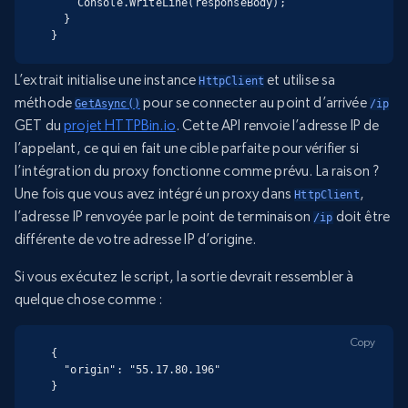
    Console.WriteLine(responseBody);

  }

}
L’extrait initialise une instance
et utilise sa
HttpClient
méthode
pour se connecter au point d’arrivée
GetAsync()
/ip
GET du
projet HTTPBin.io
. Cette API renvoie l’adresse IP de
l’appelant, ce qui en fait une cible parfaite pour vérifier si
l’intégration du proxy fonctionne comme prévu. La raison ?
Une fois que vous avez intégré un proxy dans
,
HttpClient
l’adresse IP renvoyée par le point de terminaison
doit être
/ip
différente de votre adresse IP d’origine.
Si vous exécutez le script, la sortie devrait ressembler à
quelque chose comme :
Copy
{

  "origin": "55.17.80.196"

}