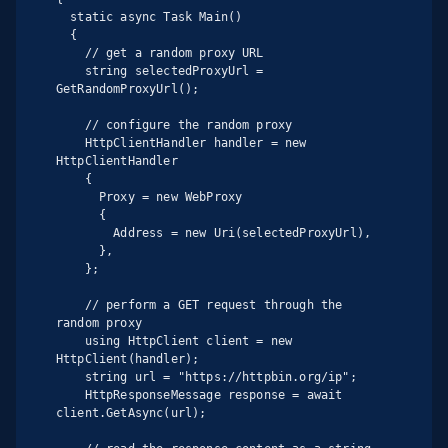
  static async Task Main()

  {

    // get a random proxy URL

    string selectedProxyUrl = 
GetRandomProxyUrl();

    // configure the random proxy

    HttpClientHandler handler = new 
HttpClientHandler

    {

      Proxy = new WebProxy

      {

        Address = new Uri(selectedProxyUrl),

      },

    };

    // perform a GET request through the 
random proxy

    using HttpClient client = new 
HttpClient(handler);

    string url = "https://httpbin.org/ip";

    HttpResponseMessage response = await 
client.GetAsync(url);
