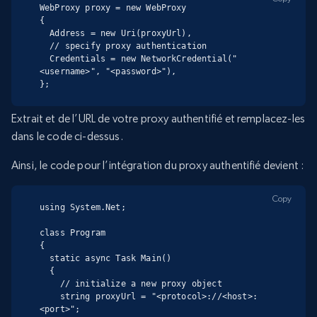
WebProxy proxy = new WebProxy

{

  Address = new Uri(proxyUrl),

  // specify proxy authentication

  Credentials = new NetworkCredential("
<username>", "<password>"),

};
Extrait
et
de l’URL de votre proxy authentifié et remplacez-les
dans le code ci-dessus.
Ainsi, le code pour l’intégration du proxy authentifié devient :
Copy
using System.Net;

class Program

{

  static async Task Main()

  {

    // initialize a new proxy object

    string proxyUrl = "<protocol>://<host>:
<port>";
