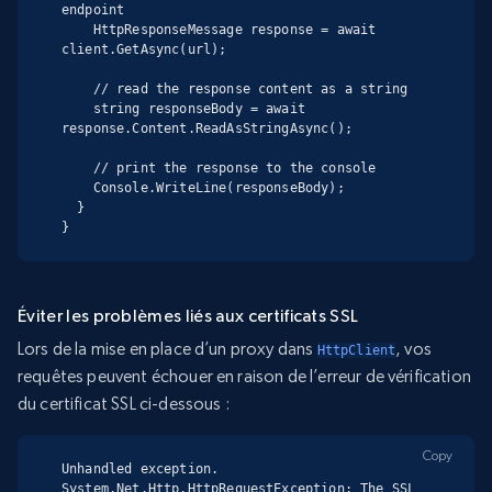
endpoint

    HttpResponseMessage response = await 
client.GetAsync(url);

    // read the response content as a string

    string responseBody = await 
response.Content.ReadAsStringAsync();

    // print the response to the console

    Console.WriteLine(responseBody);

  }

}
Éviter les problèmes liés aux certificats SSL
Lors de la mise en place d’un proxy dans
, vos
HttpClient
requêtes peuvent échouer en raison de l’erreur de vérification
du certificat SSL ci-dessous :
Copy
Unhandled exception. 
System.Net.Http.HttpRequestException: The SSL 