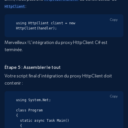
:
HttpClient
Copy
using HttpClient client = new 
HttpClient(handler);
Merveilleux ! L’intégration du proxy HttpClient C# est
terminée.
Étape 5 : Assembler le tout
Votre script final d’intégration du proxy HttpClient doit
contenir :
Copy
using System.Net;

class Program

{

  static async Task Main()

  {
