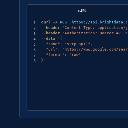
cURL
curl
-X
 POST https://api.brightdata.c
--header
"Content-Type: application/j
--header
"Authorization: Bearer API_K
--data
'{

  "zone": "serp_api1",

  "url": "https://www.google.com/search?q=wireless%20headphones&gl=US&hl=en",

  "format": "raw"

}'