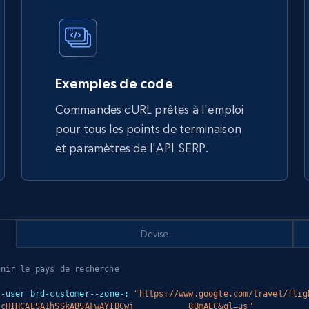
Exemples de code
Commandes cURL prêtes à l'emploi
pour tous les points de terminaison
et paramètres de l'API SERP.
Devise
inir le pays de recherche
y-user brd-customer--zone-: 
"https://www.google.com/travel/flig
zcHIHCAESA1hSSkABSAFwAYIBCwj___________8BmAEC&gl=us"