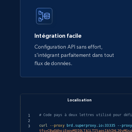
Intégration facile
Configuration API sans effort,
s'intégrant parfaitement dans tout
flux de données.
Localisation
# Code pays à deux lettres utilisé pour déf
curl
--proxy
 brd.superproxy.io:33335 --prox
tfs=CBwQAhoiEgoyMDI0LTA1LTI5agsIAhIHL20vMGs