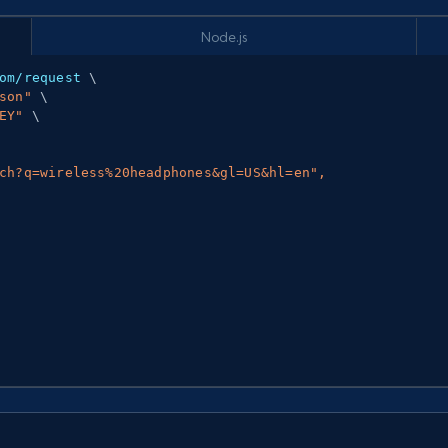
Node.js
om/request 
\
son"
\
EY"
\