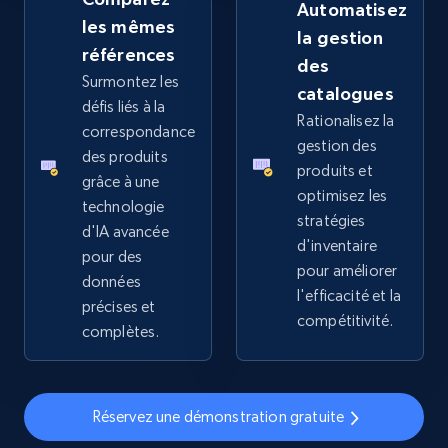
Automatisez
les mêmes
la gestion
références
des
Surmontez les
catalogues
défis liés à la
Rationalisez la
correspondance
gestion des
des produits
produits et
grâce à une
optimisez les
technologie
stratégies
d'IA avancée
d'inventaire
pour des
pour améliorer
données
l'efficacité et la
précises et
compétitivité.
complètes.
Réservez une démonstration gratuite