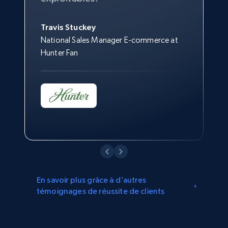
Director of Merchandising at Kingston
assortiment.
Brass, Inc.
Travis Stuckey
Jonathan Lo
National Sales Manager E-commerce at
Director of Customer Strategy & Insights
Hunter Fan
at Overstock
En savoir plus grâce à d'autres
témoignages de réussite de clients