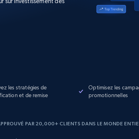
ur sur investissement des
collected
Commence à
Proxys de
à
partir de
datacenter
$0.9/IP
B
à
Proxys de ISP
nant
Plus de 700 000 proxys résidentiels
statiques entièrement conformes
e
vez les stratégies de
Optimisez les camp
ification et de remise
promotionnelles
APPROUVÉ PAR 20,000+ CLIENTS DANS LE MONDE ENTIE