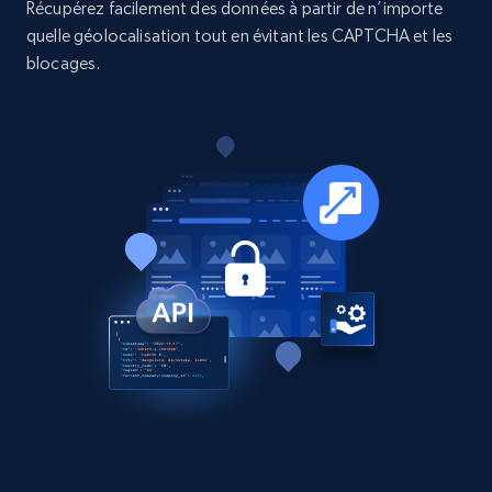
Récupérez facilement des données à partir de n’importe
quelle géolocalisation tout en évitant les CAPTCHA et les
Business
blocages.
15.3K+
2.2K+
Buy Now
Google Maps full information
Place id, URL, Country, Name, Category,
Address, Description, Business details, and
more.
Business
13.3K+
1.7K+
Buy Now