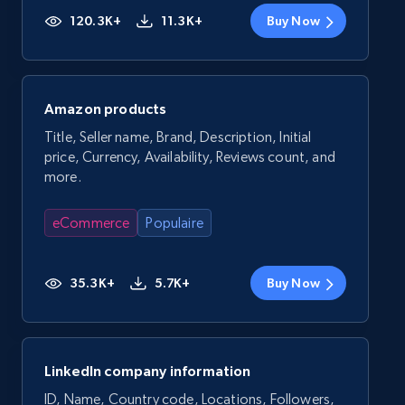
120.3K+
11.3K+
Buy Now
Amazon products
Title, Seller name, Brand, Description, Initial
price, Currency, Availability, Reviews count, and
more.
eCommerce
Populaire
35.3K+
5.7K+
Buy Now
LinkedIn company information
ID, Name, Country code, Locations, Followers,