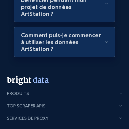
bénéficier pendant mon
projet de données
eCommerce
ArtStation ?
5.4K+
668+
Buy Now
Comment puis-je commencer
à utiliser les données
ArtStation ?
Employees business enriched dataset
URL, Profile url, Linkedin num id, Avatar, Profile
name, Certifications, Profile location, Profile
connections, and more.
Business
Enrichi
PRODUITS
TOP SCRAPER APIS
5.3K+
384+
Buy Now
SERVICES DE PROXY