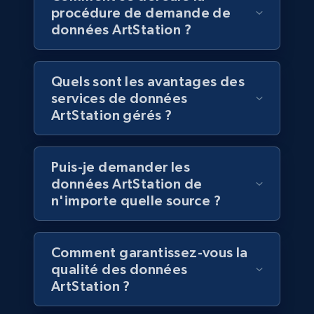
procédure de demande de
Job type, and more.
données ArtStation ?
Business
Quels sont les avantages des
services de données
6.5K+
761+
Buy Now
ArtStation gérés ?
Puis-je demander les
Companies information enriched dataset
données ArtStation de
URL, ID lc, Name lc, Country code lc, Locations
n'importe quelle source ?
lc, Followers lc, Employees in linkedin lc, About
lc, and more.
Comment garantissez-vous la
Business
Enrichi
qualité des données
ArtStation ?
6.3K+
539+
Buy Now