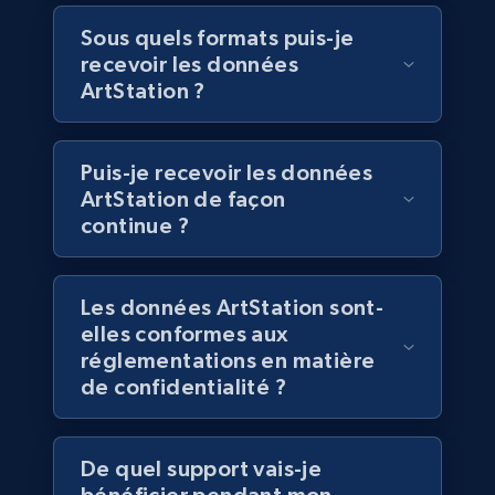
Sous quels formats puis-je
recevoir les données
Walmart - products
ArtStation ?
URL, Final price, Sku, Currency, Gtin,
Specifications, Image urls, Top reviews, and
more.
Puis-je recevoir les données
ArtStation de façon
continue ?
eCommerce
5.6K+
875+
Buy Now
Les données ArtStation sont-
elles conformes aux
réglementations en matière
de confidentialité ?
TikTok Shop
URL, Title, Available, Description, Currency, Initial
price, Final price, Discount percent, and more.
De quel support vais-je