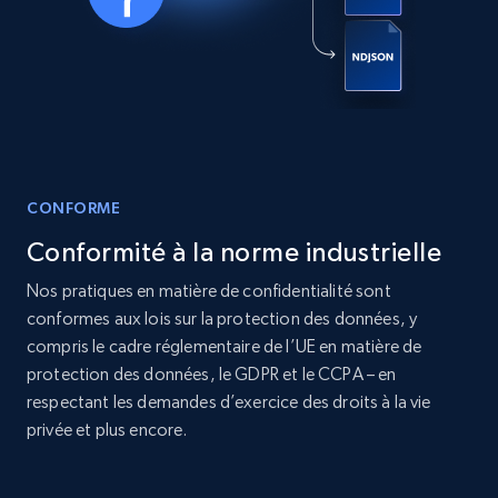
Real estate
Populaire
12K+
1.3K+
Buy Now
CONFORME
LinkedIn posts
Conformité à la norme industrielle
URL, ID, User id, Use url, Title, Headline, Post
text, Date posted, and more.
Nos pratiques en matière de confidentialité sont
conformes aux lois sur la protection des données, y
Social media
compris le cadre réglementaire de l’UE en matière de
protection des données, le GDPR et le CCPA – en
respectant les demandes d’exercice des droits à la vie
11.3K+
1.5K+
Buy Now
privée et plus encore.