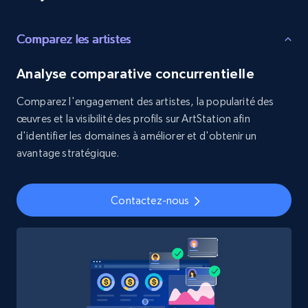
Comparez les artistes
8.3K+
963+
Buy Now
Analyse comparative concurrentielle
Comparez l'engagement des artistes, la popularité des
Youtube - Videos posts
œuvres et la visibilité des profils sur ArtStation afin
URL, Title, Youtuber, Youtuber md5, Video url,
d'identifier les domaines à améliorer et d'obtenir un
Video length, Likes, Views, and more.
avantage stratégique.
Social media
Contactez-nous
8.1K+
714+
Buy Now
Amazon Reviews