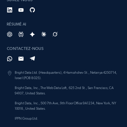
4.4K+
432+
Buy Now
RÉSUMÉ AI
Glassdoor companies overview information
CONTACTEZ-NOUS
ID, Company, Ratings overall, Details size,
Details founded, Details type, Country code,
Company type, and more.
Bright Data Ltd. (Headquarters), 4 Hamahshev St., Netanya 4250714,
Israel (POB 8025).
Business
Populaire
Enrichi
Bright Data, Inc., The Web Data Loft, 625 2nd St., San Francisco, CA
94107, United States.
4.2K+
381+
Buy Now
Bright Data, Inc., 500 7th Ave, 9th Floor Office 9A1234, New York, NY
10018, United States.
IPPN Group Ltd.