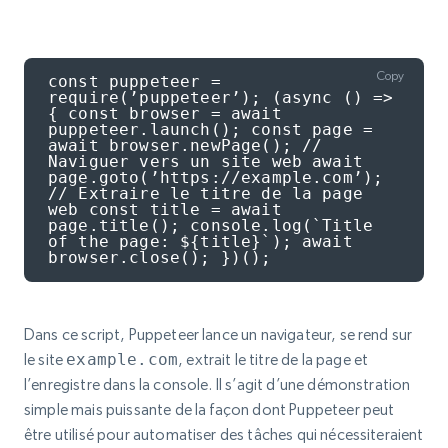
Copy
const puppeteer = 
require(’puppeteer’); (async () => 
{ const browser = await 
puppeteer.launch(); const page = 
await browser.newPage(); // 
Naviguer vers un site web await 
page.goto(’https://example.com’); 
// Extraire le titre de la page 
web const title = await 
page.title(); console.log(`Title 
of the page: ${title}`); await 
browser.close(); })();
Dans ce script, Puppeteer lance un navigateur, se rend sur
le site
example.com
, extrait le titre de la page et
l’enregistre dans la console. Il s’agit d’une démonstration
simple mais puissante de la façon dont Puppeteer peut
être utilisé pour automatiser des tâches qui nécessiteraient