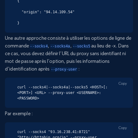
{

  "origin": "94.14.109.54"

}
Une autre approche consiste à utiliser les options de ligne de
commande
,
,
au lieu de -x. Dans
--socks4
--socks4a
--socks5
ce cas, vous devez définir l’URL du proxy sans identifiant ni
mot de passe après l’option, puis les informations
d’identification après
:
--proxy-user
Copy
curl --socks4|--socks4a|--socks5 <HOST>[:
<PORT>] <URL> --proxy-user <USERNAME>:
<PASSWORD>
Par exemple :
Copy
curl --socks4 "93.16.238.41:8721" 
"http://httpbin.org/ip" --proxy-user 