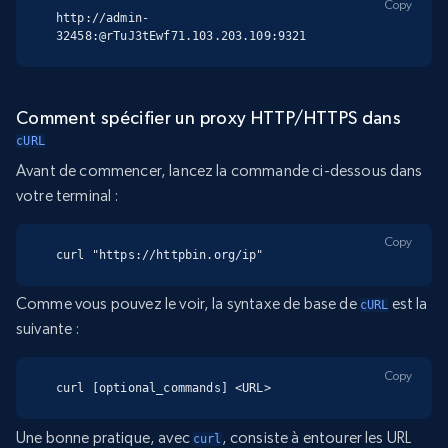
Copy
http://admin-
32458:@rTuJ3tEwf71.103.203.109:9321
Comment spécifier un proxy HTTP/HTTPS dans
cURL
Avant de commencer, lancez la commande ci-dessous dans
votre terminal :
Copy
curl "https://httpbin.org/ip"
Comme vous pouvez le voir, la syntaxe de base de
est la
cURL
suivante :
Copy
curl [optional_commands] <URL>
Une bonne pratique, avec
, consiste à entourer les URL
curl