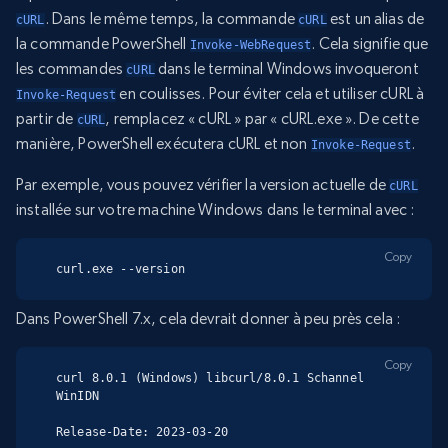
. Dans le même temps, la commande
est un alias de
cURL
cURL
la commande PowerShell
. Cela signifie que
Invoke-WebRequest
les commandes
dans le terminal Windows invoqueront
cURL
en coulisses. Pour éviter cela et utiliser cURL à
Invoke-Request
partir de
, remplacez « cURL » par « cURL.exe ». De cette
cURL
manière, PowerShell exécutera cURL et non
.
Invoke-Request
Par exemple, vous pouvez vérifier la version actuelle de
cURL
installée sur votre machine Windows dans le terminal avec :
Copy
curl.exe --version
Dans PowerShell 7.x, cela devrait donner à peu près cela :
Copy
curl 8.0.1 (Windows) libcurl/8.0.1 Schannel 
WinIDN

Release-Date: 2023-03-20
