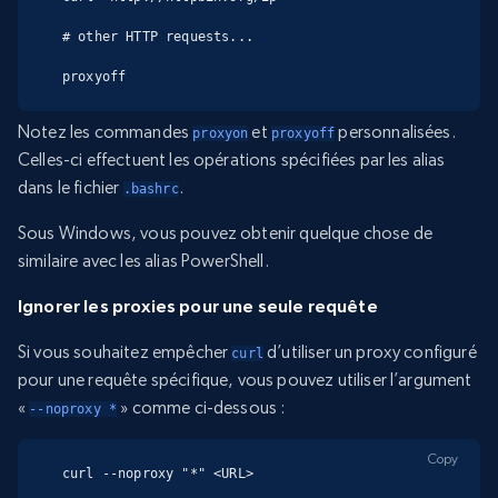
# other HTTP requests...

proxyoff
Notez les commandes
et
personnalisées.
proxyon
proxyoff
Celles-ci effectuent les opérations spécifiées par les alias
dans le fichier
.
.bashrc
Sous Windows, vous pouvez obtenir quelque chose de
similaire avec les alias PowerShell.
Ignorer les proxies pour une seule requête
Si vous souhaitez empêcher
d’utiliser un proxy configuré
curl
pour une requête spécifique, vous pouvez utiliser l’argument
«
» comme ci-dessous :
--noproxy *
Copy
curl --noproxy "*" <URL>