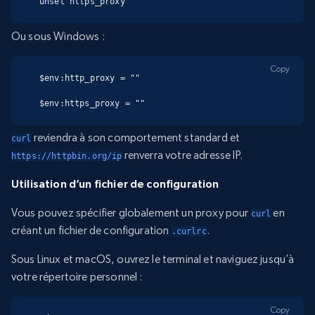
unset https_proxy
Ou sous Windows :
Copy
$env:http_proxy = ""

$env:https_proxy = ""
reviendra à son comportement standard et
curl
renverra votre adresse IP.
https://httpbin.org/ip
Utilisation d’un fichier de configuration
Vous pouvez spécifier globalement un proxy pour
en
curl
créant un fichier de configuration
.
.curlrc
Sous Linux et macOS, ouvrez le terminal et naviguez jusqu’à
votre répertoire personnel :
Copy