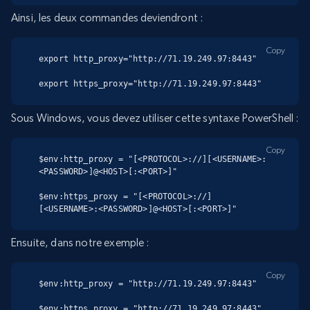
Ainsi, les deux commandes deviendront :
Copy
export http_proxy="http://71.19.249.97:8443"

export https_proxy="http://71.19.249.97:8443"
Sous Windows, vous devez utiliser cette syntaxe PowerShell :
Copy
$env:http_proxy = "[<PROTOCOL>://][<USERNAME>:
<PASSWORD>]@<HOST>[:<PORT>]"

$env:https_proxy = "[<PROTOCOL>://]
[<USERNAME>:<PASSWORD>]@<HOST>[:<PORT>]"
Ensuite, dans notre exemple :
Copy
$env:http_proxy = "http://71.19.249.97:8443"

$env:https_proxy = "http://71.19.249.97:8443"