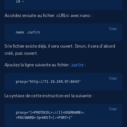
cd ~
Accédez ensuite au fichier .cURLrc avec nano :
Copy
nano .curlrc
Si le fichier existe déjà, il sera ouvert. Sinon, il sera d’abord
créé, puis ouvert.
Ajoutez la ligne suivante au fichier
:
.curlrc
Copy
proxy="http://71.19.249.97:8443"
La syntaxe de cette instruction est la suivante :
Copy
proxy="[<PROTOCOL>://][<USERNAME>:
<PASSWORD>]@<HOST>[:<PORT>]"