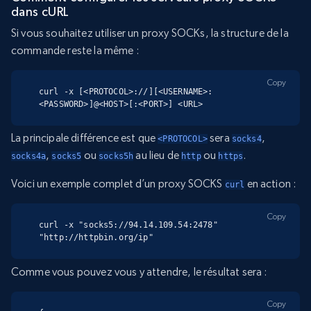
dans cURL
Si vous souhaitez utiliser un proxy SOCKs, la structure de la
commande reste la même :
Copy
curl -x [<PROTOCOL>://][<USERNAME>:
<PASSWORD>]@<HOST>[:<PORT>] <URL>
La principale différence est que
sera
,
<PROTOCOL>
socks4
,
ou
au lieu de
ou
.
socks4a
socks5
socks5h
http
https
Voici un exemple complet d’un proxy SOCKS
en action :
curl
Copy
curl -x "socks5://94.14.109.54:2478" 
"http://httpbin.org/ip"
Comme vous pouvez vous y attendre, le résultat sera :
Copy