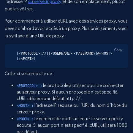
l’adresse IP
du serveur proxy
et de son emplacement, plutôt
que les vôtres.
Pour commencer à utiliser cURL avec des services proxy, vous
devez d’abord avoir accès à un proxy. Plus précisément, voici
la syntaxe d’une URL de proxy :
Copy
[<PROTOCOL>://][<USERNAME>:<PASSWORD>]@<HOST>
[:<PORT>]
Celle-ci se compose de :
le protocole à utiliser pour se connecter
<PROTOCOL> :
au serveur proxy. Si aucun protocole n’est spécifié,
cURL utilisera par défaut http://.
l’adresse IP requise ou l’URL du nom d’hôte du
<HOST> :
serveur proxy.
le numéro de port sur lequel le serveur proxy
<PORT> :
écoute. Si aucun port n’est spécifié, cURL utilisera 1080
par défaut.