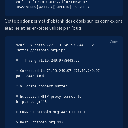
curl -x [<PROTOCOL>://][<USERNAME>:
<PASSWORD>]@<HOST>[:<PORT>] -v <URL>
Cette option permet d’obtenir des détails sur les connexions
établies et les en-têtes utilisés par l’outil :
Copy
$curl -x "http://71.19.249.97:8443" -v 
"https://httpbin.org/ip"

*   Trying 71.19.249.97:8443...

* Connected to 71.19.249.97 (71.19.249.97) 
port 8443 (#0)

* allocate connect buffer

* Establish HTTP proxy tunnel to 
httpbin.org:443

> CONNECT httpbin.org:443 HTTP/1.1

> Host: httpbin.org:443
