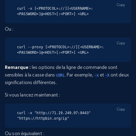
Copy
curl -x [<PROTOCOL>://][<USERNAME>:
<PASSWORD>]@<HOST>[:<PORT>] <URL>
Ou :
Copy
curl --proxy [<PROTOCOL>://][<USERNAME>:
<PASSWORD>]@<HOST>[:<PORT>] <URL>
Remarque :
les options de la ligne de commande sont
sensibles à la casse dans
. Par exemple,
et
ont deux
cURL
-x
-X
significations différentes.
Si vous lancez maintenant :
Copy
curl -x "http://71.19.249.97:8443" 
"https://httpbin.org/ip"
Ou son équivalent :