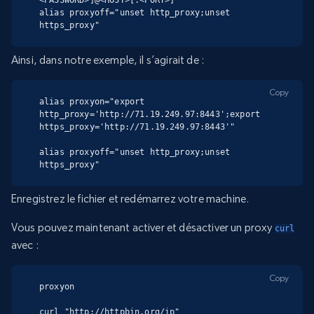
<PASSWORD>]@<HOST>[:<PORT>]'"

alias proxyoff="unset http_proxy;unset 
https_proxy"
Ainsi, dans notre exemple, il s’agirait de :
Copy
alias proxyon="export 
http_proxy='http://71.19.249.97:8443';export 
https_proxy='http://71.19.249.97:8443'"

alias proxyoff="unset http_proxy;unset 
https_proxy"
Enregistrez le fichier et redémarrez votre machine.
Vous pouvez maintenant activer et désactiver un proxy
curl
avec :
Copy
proxyon

curl "http://httpbin.org/ip"
