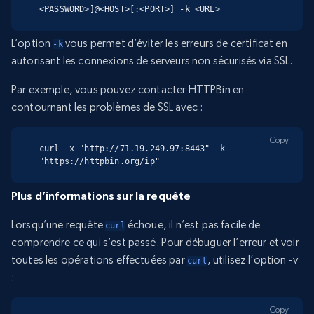
<PASSWORD>]@<HOST>[:<PORT>] -k <URL>
L’option
vous permet d’éviter les erreurs de certificat en
-k
autorisant les connexions de serveurs non sécurisés via SSL.
Par exemple, vous pouvez contacter HTTPBin en
contournant les problèmes de SSL avec :
Copy
curl -x "http://71.19.249.97:8443" -k 
"https://httpbin.org/ip"
Plus d’informations sur la requête
Lorsqu’une requête
échoue, il n’est pas facile de
curl
comprendre ce qui s’est passé. Pour débuguer l’erreur et voir
toutes les opérations effectuées par
, utilisez l’option -v
curl
:
Copy