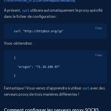
.
C:Users<VOTRE_UTILISATEUR>AppDataRoaming
À présent,
utilisera automatiquement le proxy spécifié
curl
dans le fichier de configuration :
Copy
curl "http://httpbin.org/ip"
Vous obtiendrez :
Copy
{

  "origin": "71.19.249.97"

}
Fantastique ! Vous venez d’apprendre à utiliser
avec des
curl
serveurs proxy de trois manières différentes !
Comment configurer les serveurs proxy SOCKS