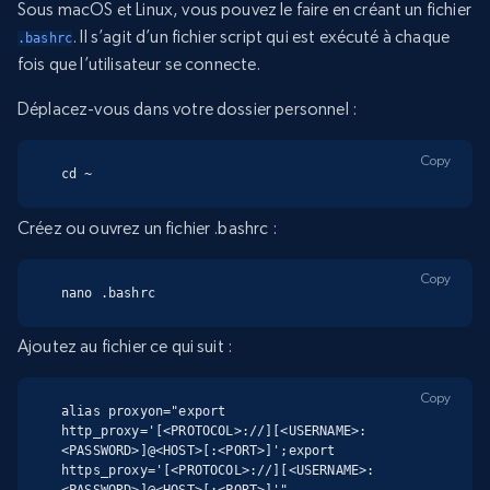
Sous macOS et Linux, vous pouvez le faire en créant un fichier
. Il s’agit d’un fichier script qui est exécuté à chaque
.bashrc
fois que l’utilisateur se connecte.
Déplacez-vous dans votre dossier personnel :
Copy
cd ~
Créez ou ouvrez un fichier .bashrc :
Copy
nano .bashrc
Ajoutez au fichier ce qui suit :
Copy
alias proxyon="export 
http_proxy='[<PROTOCOL>://][<USERNAME>:
<PASSWORD>]@<HOST>[:<PORT>]';export 
https_proxy='[<PROTOCOL>://][<USERNAME>: