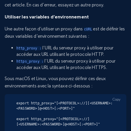
cet article. En cas d’erreur, essayez un autre proxy.
Utiliser les variables d’environnement
Une autre façon d’utiliser un proxy dans
est de définir les
cURL
deux variables d’environnement suivantes :
l’URL du serveur proxy à utiliser pour
http_proxy :
accéder aux URL utilisant le protocole HTTP.
l’URL du serveur proxy à utiliser pour
https_proxy :
accéder aux URL utilisant le protocole HTTPS.
Sous macOS et Linux, vous pouvez définir ces deux
environnements avec la syntaxe ci-dessous :
Copy
export http_proxy="[<PROTOCOL>://][<USERNAME>:
<PASSWORD>]@<HOST>[:<PORT>]"

export https_proxy="[<PROTOCOL>://]
[<USERNAME>:<PASSWORD>]@<HOST>[:<PORT>]"