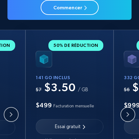
Commencer
TION
50% DE RÉDUCTION
141 GO INCLUS
332 G
$3.50
$
B
$7
/ GB
$6
$499
$99
Facturation mensuelle
Essai gratuit