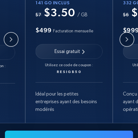
141 GO INCLUS
332 G
$3.50
$
B
$7
/ GB
$6
$499
$99
Facturation mensuelle
Essai gratuit
Utilisez ce code de coupon :
Uti
on :
RESIGB50
Idéal pour les petites
Conçu 
entreprises ayant des besoins
ayant 
modérés
opérat