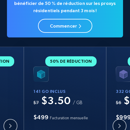
bénéficier de 50 % de réduction sur les proxys
résidentiels pendant 3 mois !
Commencer
TION
50% DE RÉDUCTION
141 GO INCLUS
332 G
$3.50
$
B
$7
/ GB
$6
$499
$99
Facturation mensuelle