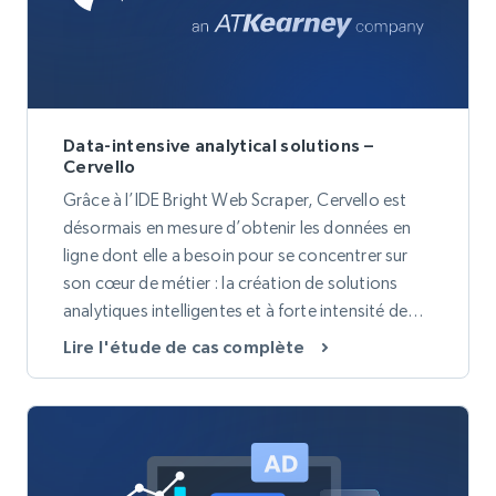
Data-intensive analytical solutions –
Cervello
Grâce à l’IDE Bright Web Scraper, Cervello est
désormais en mesure d’obtenir les données en
ligne dont elle a besoin pour se concentrer sur
son cœur de métier : la création de solutions
analytiques intelligentes et à forte intensité de
données pour ses clients dans les secteurs de la
Lire l'étude de cas complète
finance, des ventes, des ressources humaines, du
marketing et des technologies de l’information.