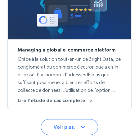
Managing a global e-commerce platform
Grâce à la solution tout-en-un de Bright Data, ce
conglomérat du commerce électronique a enfin
disposé d’un nombre d’adresses IP plus que
suffisant pour mener à bien ses efforts de
collecte de données. L’utilisation de l’option
Waterfall et du préréglage « achats en ligne »
Lire l'étude de cas complète
dans le Proxy Manager a permis d’obtenir des
données plus précises et de réduire la Bande
passante globale.
Voir plus.