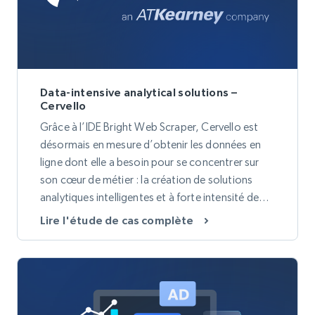
Data-intensive analytical solutions –
Cervello
Grâce à l’IDE Bright Web Scraper, Cervello est
désormais en mesure d’obtenir les données en
ligne dont elle a besoin pour se concentrer sur
son cœur de métier : la création de solutions
analytiques intelligentes et à forte intensité de
données pour ses clients dans les secteurs de la
Lire l'étude de cas complète
finance, des ventes, des ressources humaines, du
marketing et des technologies de l’information.