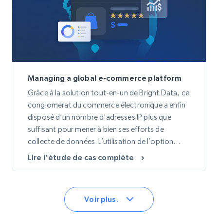
Managing a global e-commerce platform
Grâce à la solution tout-en-un de Bright Data, ce
conglomérat du commerce électronique a enfin
disposé d’un nombre d’adresses IP plus que
suffisant pour mener à bien ses efforts de
collecte de données. L’utilisation de l’option
Waterfall et du préréglage « achats en ligne »
Lire l'étude de cas complète
dans le Proxy Manager a permis d’obtenir des
données plus précises et de réduire la Bande
passante globale.
Voir plus.