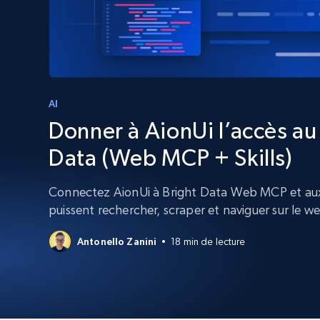
Navigateurs de scraping évolués av
déblocage et hébergement intégrés
INFRASTRUCTURE PROXY
Proxys
Commence 
résidentiels
partir de
INFRASTRUCTURE PROXY
$5
$2.5/G
AI
50% OFF
Donner à AionUi l’accès a
Commence 
Proxys résidentiels
50% OFF
Proxys de ISP
partir de
400M+ adresses IP mondiales prove
Data (Web MCP + Skills)
$1.3/IP
d’appareils pair réels
Proxys de datacenter
Connectez AionUi à Bright Data Web MCP et aux 
Proxys fiables et à haut débit pour un
puissent rechercher, scraper et naviguer sur le w
extraction de données efficace
Antonello Zanini
18 min de lecture