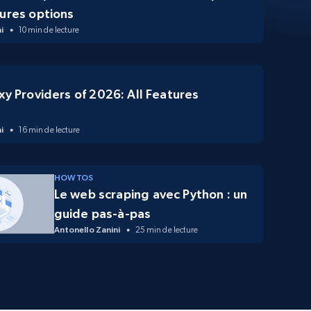
ures options
i
10 min de lecture
xy Providers of 2026: All Features
d
i
16 min de lecture
HOW TOS
Le web scraping avec Python : un
guide pas-à-pas
Antonello Zanini
25 min de lecture