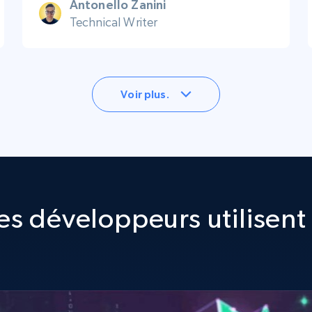
Antonello Zanini
Technical Writer
Voir plus.
s développeurs utilisent 