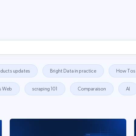
oducts updates
Bright Data in practice
How Tos
s Web
scraping 101
Comparaison
AI